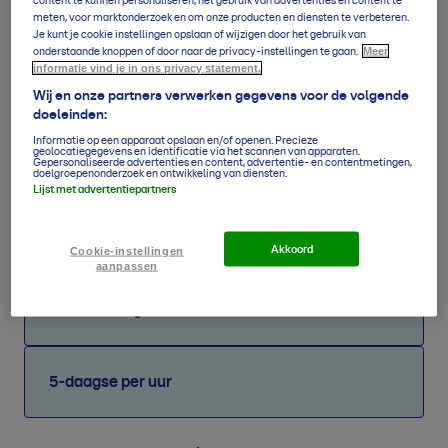
content te kunnen personaliseren, het gebruik van advertenties en content te
meten, voor marktonderzoek en om onze producten en diensten te verbeteren.
Zo
Je kunt je cookie instellingen opslaan of wijzigen door het gebruik van
14
°
/
32
°
0,0
mm
Z2
9 aug
Meer
onderstaande knoppen of door naar de privacy-instellingen te gaan.
informatie vind je in ons privacy statement.
Ma
16
°
/
26
°
0,0
mm
NW3
Wij en onze partners verwerken gegevens voor de volgende
10 aug
doeleinden:
Di
Informatie op een apparaat opslaan en/of openen. Precieze
13
°
/
25
°
0,0
mm
NO3
geolocatiegegevens en identificatie via het scannen van apparaten.
11 aug
Gepersonaliseerde advertenties en content, advertentie- en contentmetingen,
doelgroepenonderzoek en ontwikkeling van diensten.
Lijst met advertentiepartners
Wo
13
°
/
30
°
0,0
mm
O3
12 aug
Akkoord
Cookie-instellingen
aanpassen
Verwachting overzicht
5-daagse per uur