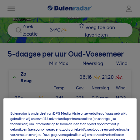
Zoek
Voeg toe aan
24
°C
locatie
favorieten
5-daagse per uur
Oud-Vossemeer
Min.
Max.
Neerslag
Wind
Za
06:16
21:20
8 aug
Temp.
Gev.
Neerslag
Wind
20u
24
°
22
°
0,0
mm
NO2
21u
22
°
19
°
0,0
mm
NO2
Buienradar is onderdeel van DPG Media. Als je onze websites of apps gebruikt,
114
gebruiken wij en onze
advertentiepartners cookies (en soortgelijke
22u
19
°
17
°
0,0
mm
NO2
technieken) om informatie op te slaan en in te zien op het apparaat dat je
gebruikt en (persoons-) gegevens, zoals unieke id’s, geolocatie en surfgedrag, te
verzamelen over jou. Deze gegevens gebruiken wij om onze advertenties en
23u
18
°
16
°
0,0
mm
O2