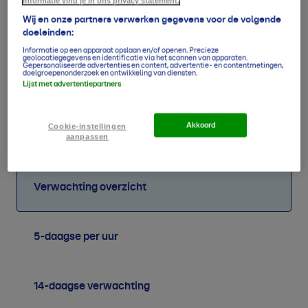
informatie vind je in ons privacy statement.
Wij en onze partners verwerken gegevens voor de volgende
doeleinden:
Informatie op een apparaat opslaan en/of openen. Precieze
geolocatiegegevens en identificatie via het scannen van apparaten.
Gepersonaliseerde advertenties en content, advertentie- en contentmetingen,
doelgroepenonderzoek en ontwikkeling van diensten.
Lijst met advertentiepartners
58
46
48
38
50
53
62
50
mm
mm
mm
mm
mm
mm
mm
mm
Akkoord
Cookie-instellingen
aanpassen
Verwachting overzicht
5-daagse per uur
14-daagse verwachting