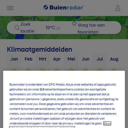
Zoek
Voeg toe aan
19
°C
locatie
favorieten
Klimaatgemiddelden
Jan
Feb
Mrt
Apr
Mei
Jun
Jul
Aug
S
3
d
3
d
4
d
4
d
4
d
5
d
5
d
5
d
Buienradar is onderdeel van DPG Media. Als je onze websites of apps gebruikt,
114
gebruiken wij en onze
advertentiepartners cookies (en soortgelijke
technieken) om informatie op te slaan en in te zien op het apparaat dat je
9
d
11
d
14
d
16
d
17
d
17
d
19
d
19
d
1
gebruikt en (persoons-) gegevens, zoals unieke id’s, geolocatie en surfgedrag, te
verzamelen over jou. Deze gegevens gebruiken wij om onze advertenties en
content te kunnen personaliseren, het gebruik van advertenties en content te
meten, voor marktonderzoek en om onze producten en diensten te verbeteren.
Je kunt je cookie instellingen opslaan of wijzigen door het gebruik van
Meer
onderstaande knoppen of door naar de privacy-instellingen te gaan.