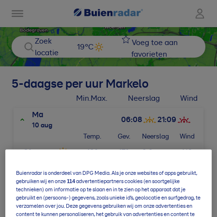
Zoek
Voeg toe aan
19
°C
locatie
favorieten
5-daagse per uur
Markelo
Min.
Max.
Neerslag
Wind
Ma
06:08
21:09
10 aug
Temp.
Gev.
Neerslag
Wind
21u
19
°
17
°
0,0
mm
N2
22u
17
°
16
°
0,0
mm
N2
Buienradar is onderdeel van DPG Media. Als je onze websites of apps gebruikt,
114
gebruiken wij en onze
advertentiepartners cookies (en soortgelijke
technieken) om informatie op te slaan en in te zien op het apparaat dat je
23u
16
°
15
°
0,0
mm
N2
gebruikt en (persoons-) gegevens, zoals unieke id’s, geolocatie en surfgedrag, te
verzamelen over jou. Deze gegevens gebruiken wij om onze advertenties en
Di
content te kunnen personaliseren, het gebruik van advertenties en content te
11
°
/
24
°
0,0
mm
N2