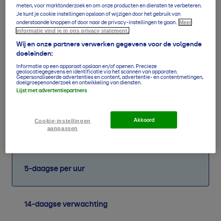
11 aug
meten, voor marktonderzoek en om onze producten en diensten te verbeteren.
Je kunt je cookie instellingen opslaan of wijzigen door het gebruik van
Wo
Meer
onderstaande knoppen of door naar de privacy-instellingen te gaan.
12
°
/
29
°
0,0
mm
O2
informatie vind je in ons privacy statement.
12 aug
Wij en onze partners verwerken gegevens voor de volgende
Do
doeleinden:
14
°
/
34
°
0,0
mm
ZO2
13 aug
Informatie op een apparaat opslaan en/of openen. Precieze
geolocatiegegevens en identificatie via het scannen van apparaten.
Vr
Gepersonaliseerde advertenties en content, advertentie- en contentmetingen,
17
°
/
37
°
0,0
mm
W3
doelgroepenonderzoek en ontwikkeling van diensten.
14 aug
Lijst met advertentiepartners
Akkoord
Cookie-instellingen
aanpassen
Verwachting overzicht
5-daagse per uur
14-daagse verwachting