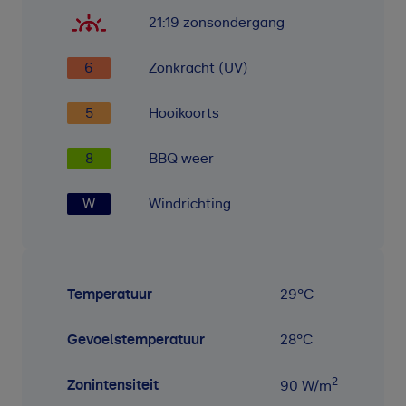
21:19
zonsondergang
6
Zonkracht (UV)
5
Hooikoorts
8
BBQ weer
W
Windrichting
Temperatuur
29
°C
Gevoelstemperatuur
28
°C
2
Zonintensiteit
90
W/m