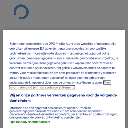
Buienradar is onderdeel van DPG Media. Als je onze websites of apps gebruikt,
Verwachting overzicht
114
gebruiken wij en onze
advertentiepartners cookies (en soortgelijke
technieken) om informatie op te slaan en in te zien op het apparaat dat je
gebruikt en (persoons-) gegevens, zoals unieke id’s, geolocatie en surfgedrag, te
verzamelen over jou. Deze gegevens gebruiken wij om onze advertenties en
5-daagse per uur
content te kunnen personaliseren, het gebruik van advertenties en content te
meten, voor marktonderzoek en om onze producten en diensten te verbeteren.
Je kunt je cookie instellingen opslaan of wijzigen door het gebruik van
Meer
onderstaande knoppen of door naar de privacy-instellingen te gaan.
informatie vind je in ons privacy statement.
14-daagse verwachting
Wij en onze partners verwerken gegevens voor de volgende
doeleinden:
Informatie op een apparaat opslaan en/of openen. Precieze
Klimaatgemiddelden
geolocatiegegevens en identificatie via het scannen van apparaten.
Gepersonaliseerde advertenties en content, advertentie- en contentmetingen,
doelgroepenonderzoek en ontwikkeling van diensten.
Lijst met advertentiepartners