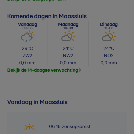
Komende dagen in Maassluis
Vandaag
Maandag
Dinsdag
09-08
10-08
11-08
29
°C
24
°C
24
°C
ZW
2
NW
2
NO
2
0,0
mm
0,0
mm
0,0
mm
Bekijk de 14-daagse verwachting
Vandaag in Maassluis
06:16
zonsopkomst