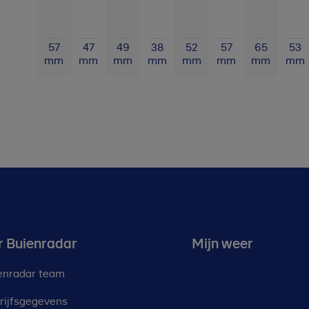
57
47
49
38
52
57
65
53
mm
mm
mm
mm
mm
mm
mm
mm
r Buienradar
Mijn weer
enradar team
rijfsgegevens