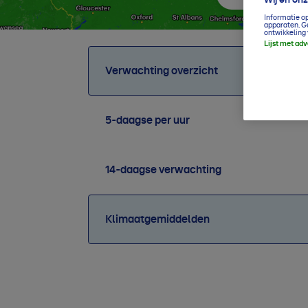
Informatie o
apparaten. G
ontwikkeling 
Lijst met ad
Verwachting overzicht
5-daagse per uur
14-daagse verwachting
Klimaatgemiddelden