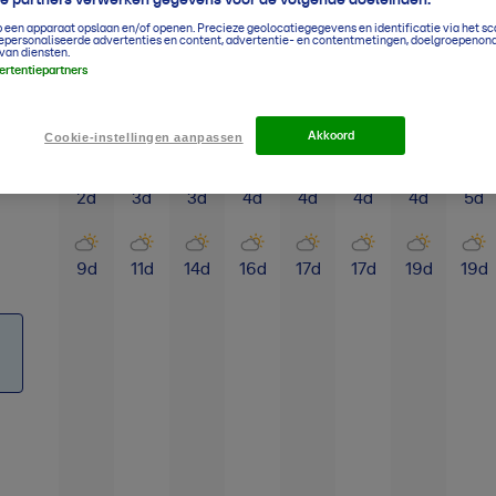
p een apparaat opslaan en/of openen. Precieze geolocatiegegevens en identificatie via het s
epersonaliseerde advertenties en content, advertentie- en contentmetingen, doelgroepenon
van diensten.
vertentiepartners
Klimaatgemiddelden
Jan
Feb
Mrt
Apr
Mei
Jun
Jul
Aug
Akkoord
Cookie-instellingen aanpassen
2
d
3
d
3
d
4
d
4
d
4
d
4
d
5
d
9
d
11
d
14
d
16
d
17
d
17
d
19
d
19
d