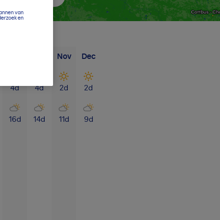
cannen van
derzoek en
Sep
Okt
Nov
Dec
4
d
4
d
2
d
2
d
16
d
14
d
11
d
9
d