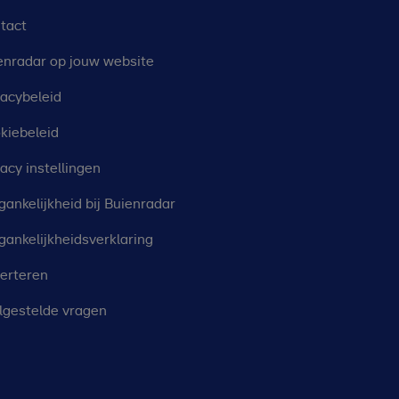
tact
enradar op jouw website
vacybeleid
kiebeleid
vacy instellingen
gankelijkheid bij Buienradar
gankelijkheidsverklaring
erteren
lgestelde vragen