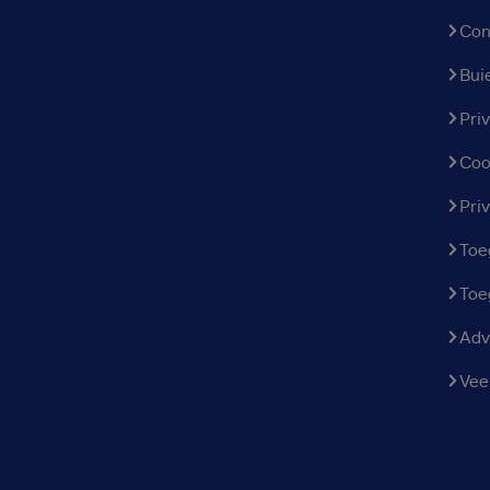
Con
Bui
Pri
Coo
Pri
Toe
Toe
Adv
Vee