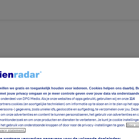
willen we gratis en toegankelijk houden voor iedereen. Cookies helpen ons daarbij. B
 met jouw privacy omgaan en je meer controle geven over jouw data via onderstaand
114
 onderdeel van DPG Media. Als je onze websites of apps gebruikt, gebruiken wij en onze
rtners cookies (en soortgelijke technieken) om informatie op te slaan en in te zien op het app
ereldwijd
Foto en video
Weerzine
persoons-) gegevens, zoals unieke id’s, geolocatie en surfgedrag, te verzamelen over jou. Dez
 om onze advertenties en content te kunnen personaliseren, het gebruik van advertenties en 
arktonderzoek en om onze producten en diensten te verbeteren. Je kunt je cookie instellinge
ereldwijd
Foto en video
Weerzine
Meer in
 het gebruik van onderstaande knoppen of door naar de privacy-instellingen te gaan.
ivacy statement.
e
16
°C
Voeg toe
ze partners verwerken gegevens voor de volgende doeleinden: