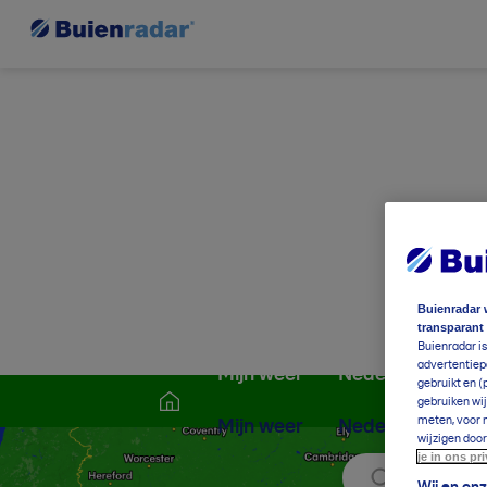
Buienradar 
transparant
Buienradar is
advertentiepa
Mijn weer
Nederland
W
gebruikt en (
gebruiken wij
meten, voor m
Mijn weer
Nederland
W
wijzigen door
je in ons pr
Zoek locati
Wij en on