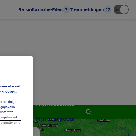
Reisinformatie:
Files
7
Treinmeldingen
12
uienradar wil
e knoppen.
araat dat je
Mijn Buienradar
e gegevens
content te
n opslaan of
Mijn Buienradar
formatie vind
 aan favorieten