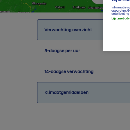
Informatie o
apparaten. G
ontwikkeling 
Lijst met ad
Verwachting overzicht
5-daagse per uur
14-daagse verwachting
Klimaatgemiddelden