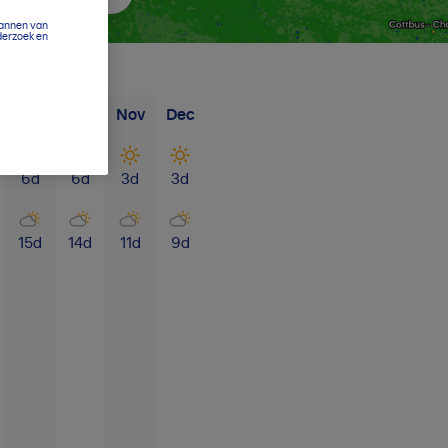
cannen van
derzoek en
Sep
Okt
Nov
Dec
6
d
6
d
3
d
3
d
15
d
14
d
11
d
9
d