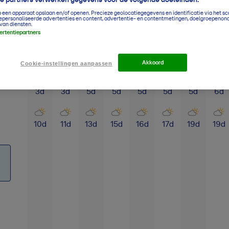
p een apparaat opslaan en/of openen. Precieze geolocatiegegevens en identificatie via het s
epersonaliseerde advertenties en content, advertentie- en contentmetingen, doelgroepenon
van diensten.
vertentiepartners
Klimaatgemiddelden
Jan
Feb
Mrt
Apr
Mei
Jun
Jul
Aug
Akkoord
Cookie-instellingen aanpassen
3
d
3
d
5
d
5
d
5
d
5
d
5
d
6
d
10
d
11
d
13
d
15
d
16
d
17
d
19
d
19
d