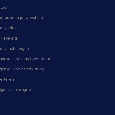
tact
enradar op jouw website
vacybeleid
kiebeleid
vacy instellingen
gankelijkheid bij Buienradar
gankelijkheidsverklaring
erteren
lgestelde vragen