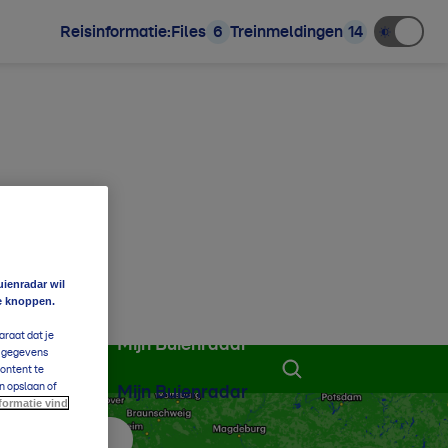
Reisinformatie:
Files
6
Treinmeldingen
14
uienradar wil
e knoppen.
araat dat je
Mijn Buienradar
e gegevens
content te
n opslaan of
Mijn Buienradar
formatie vind
 aan favorieten