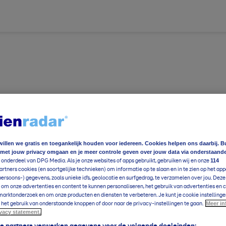
willen we gratis en toegankelijk houden voor iedereen. Cookies helpen ons daarbij. B
 met jouw privacy omgaan en je meer controle geven over jouw data via onderstaand
114
 onderdeel van DPG Media. Als je onze websites of apps gebruikt, gebruiken wij en onze
rtners cookies (en soortgelijke technieken) om informatie op te slaan en in te zien op het app
ereldwijd
Foto en video
Weerzine
persoons-) gegevens, zoals unieke id’s, geolocatie en surfgedrag, te verzamelen over jou. Dez
 om onze advertenties en content te kunnen personaliseren, het gebruik van advertenties en 
arktonderzoek en om onze producten en diensten te verbeteren. Je kunt je cookie instellinge
ereldwijd
Foto en video
Weerzine
Meer in
 het gebruik van onderstaande knoppen of door naar de privacy-instellingen te gaan.
ivacy statement.
e
25
°C
Voeg toe
ze partners verwerken gegevens voor de volgende doeleinden: