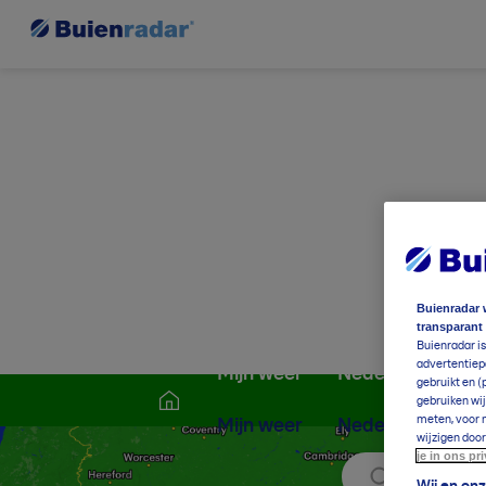
Buienradar 
transparant
Buienradar is
advertentiepa
Mijn weer
Nederland
W
gebruikt en (
gebruiken wij
meten, voor m
Mijn weer
Nederland
W
wijzigen door
je in ons pr
Zoek locati
Wij en on