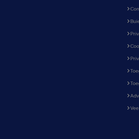
Con
Bui
Pri
Coo
Pri
Toe
Toe
Adv
Vee