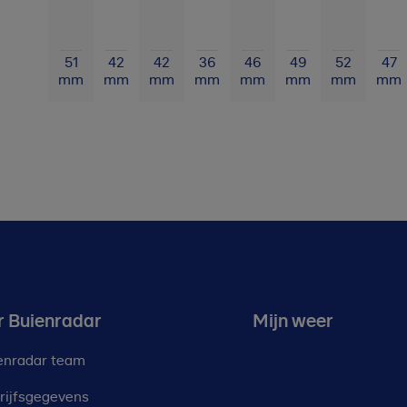
51
42
42
36
46
49
52
47
mm
mm
mm
mm
mm
mm
mm
mm
r Buienradar
Mijn weer
enradar team
rijfsgegevens