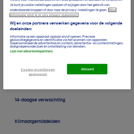
Je kunt je cookie instellingen opslaan of wijzigen door het gebruik van
Ma
26
°
/
32
°
1,9
mm
O4
Meer
onderstaande knoppen of door naar de privacy-instellingen te gaan.
10 aug
informatie vind je in ons privacy statement.
Di
Wij en onze partners verwerken gegevens voor de volgende
26
°
/
33
°
0,3
mm
O4
doeleinden:
11 aug
Informatie op een apparaat opslaan en/of openen. Precieze
geolocatiegegevens en identificatie via het scannen van apparaten.
Gepersonaliseerde advertenties en content, advertentie- en contentmetingen,
doelgroepenonderzoek en ontwikkeling van diensten.
Lijst met advertentiepartners
Verwachting overzicht
Akkoord
Cookie-instellingen
aanpassen
5-daagse per uur
14-daagse verwachting
Klimaatgemiddelden