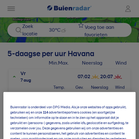
Zoek
Voeg toe aan
30
°C
locatie
favorieten
5-daagse per uur
Havana
Min.
Max.
Neerslag
Wind
Vr
07:02
20:07
7 aug
Temp.
Gev.
Neerslag
Wind
17u
30
°
34
°
0,0
mm
NO2
Buienradar is onderdeel van DPG Media. Als je onze websites of apps gebruikt,
Za
114
gebruiken wij en onze
advertentiepartners cookies (en soortgelijke
25
°
/
31
°
7,9
mm
O3
8 aug
technieken) om informatie op te slaan en in te zien op het apparaat dat je
gebruikt en (persoons-) gegevens, zoals unieke id’s, geolocatie en surfgedrag, te
Zo
verzamelen over jou. Deze gegevens gebruiken wij om onze advertenties en
26
°
/
32
°
8,6
mm
O4
content te kunnen personaliseren, het gebruik van advertenties en content te
9 aug
meten, voor marktonderzoek en om onze producten en diensten te verbeteren.