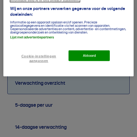
informatie vind je in ons privacy statement.
Wij en onze partners verwerken gegevens voor de volgende
doeleinden:
Informatie op een apparaat opslaan en/of openen. Precieze
geolocatiegegevens en identificatie via het scannen van apparaten.
Gepersonaliseerde advertenties en content, advertentie- en contentmetingen,
doelgroepenonderzoek en ontwikkeling van diensten.
Lijst met advertentiepartners
65
60
75
76
112
136
136
150
1
mm
mm
mm
mm
mm
mm
mm
mm
Akkoord
Cookie-instellingen
aanpassen
Verwachting overzicht
5-daagse per uur
14-daagse verwachting