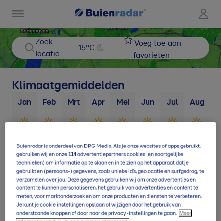
Zoek
Voeg toe aan
15
°C
locatie
favorieten
Klimaatgemiddelden
Jan
Feb
Mrt
Apr
Mei
Jun
Jul
Aug
S
7
d
5
d
5
d
4
d
3
d
3
d
3
d
4
d
Buienradar is onderdeel van DPG Media. Als je onze websites of apps gebruikt,
114
gebruiken wij en onze
advertentiepartners cookies (en soortgelijke
technieken) om informatie op te slaan en in te zien op het apparaat dat je
10
d
9
d
12
d
14
d
17
d
17
d
18
d
17
d
1
gebruikt en (persoons-) gegevens, zoals unieke id’s, geolocatie en surfgedrag, te
verzamelen over jou. Deze gegevens gebruiken wij om onze advertenties en
content te kunnen personaliseren, het gebruik van advertenties en content te
meten, voor marktonderzoek en om onze producten en diensten te verbeteren.
Je kunt je cookie instellingen opslaan of wijzigen door het gebruik van
Meer
onderstaande knoppen of door naar de privacy-instellingen te gaan.