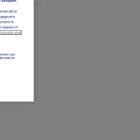
e knoppen.
araat dat je
e gegevens
content te
n opslaan of
formatie vind
cannen van
derzoek en