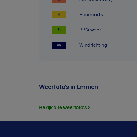
4
Hooikoorts
8
BBQ weer
W
Windrichting
Weerfoto’s in Emmen
Bekijk alle weerfoto's