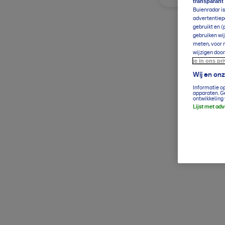
transparant
Buienradar is
advertentiepa
gebruikt en (
gebruiken wij
meten, voor m
wijzigen door
je in ons pr
Wij en on
Informatie o
apparaten. G
ontwikkeling 
Lijst met ad