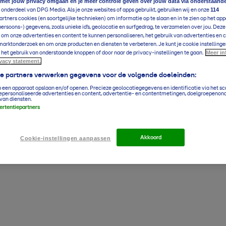
 met jouw privacy omgaan en je meer controle geven over jouw data via onderstaand
114
 onderdeel van DPG Media. Als je onze websites of apps gebruikt, gebruiken wij en onze
rtners cookies (en soortgelijke technieken) om informatie op te slaan en in te zien op het app
persoons-) gegevens, zoals unieke id’s, geolocatie en surfgedrag, te verzamelen over jou. Dez
 om onze advertenties en content te kunnen personaliseren, het gebruik van advertenties en 
arktonderzoek en om onze producten en diensten te verbeteren. Je kunt je cookie instellinge
Meer in
 het gebruik van onderstaande knoppen of door naar de privacy-instellingen te gaan.
ivacy statement.
ze partners verwerken gegevens voor de volgende doeleinden:
p een apparaat opslaan en/of openen. Precieze geolocatiegegevens en identificatie via het s
epersonaliseerde advertenties en content, advertentie- en contentmetingen, doelgroepenon
van diensten.
vertentiepartners
Akkoord
Cookie-instellingen aanpassen