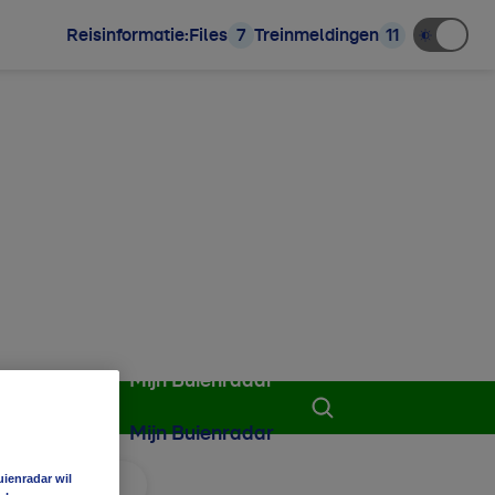
Reisinformatie:
Files
7
Treinmeldingen
11
Mijn Buienradar
Mijn Buienradar
uienradar wil
 aan favorieten