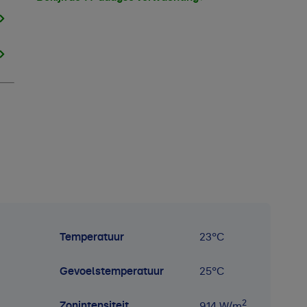
Temperatuur
23
°C
Gevoelstemperatuur
25
°C
2
Zonintensiteit
914
W/m