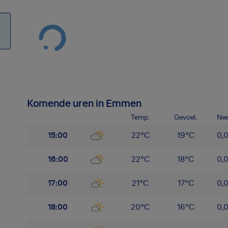
Komende uren in Emmen
Temp.
Gevoel.
Nee
15:00
22
°
C
19
°
C
0,
16:00
22
°
C
18
°
C
0,
17:00
21
°
C
17
°
C
0,
18:00
20
°
C
16
°
C
0,