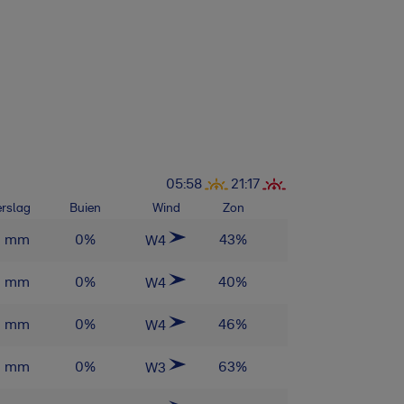
05:58
21:17
rslag
Buien
Wind
Zon
0
mm
0
%
43
%
W4
0
mm
0
%
40
%
W4
0
mm
0
%
46
%
W4
0
mm
0
%
63
%
W3