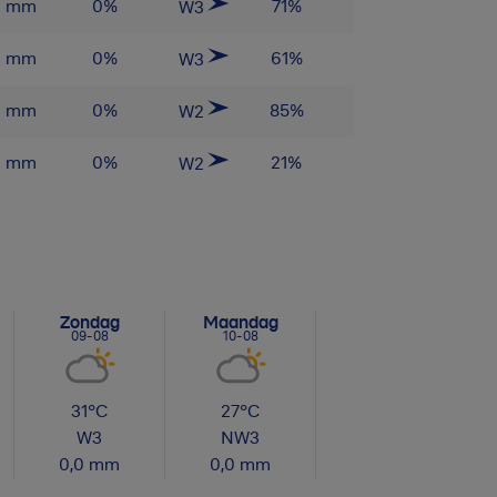
0
mm
0
%
71
%
W3
0
mm
0
%
61
%
W3
0
mm
0
%
85
%
W2
0
mm
0
%
21
%
W2
Zondag
Maandag
Dinsdag
09-08
10-08
11-08
31
°C
27
°C
24
°C
W
3
NW
3
NO
2
0,0
mm
0,0
mm
0,2
mm