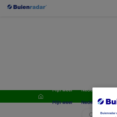
Mijn weer
Nederland
W
Mijn weer
Nederland
W
Buienradar 
Zoek locati