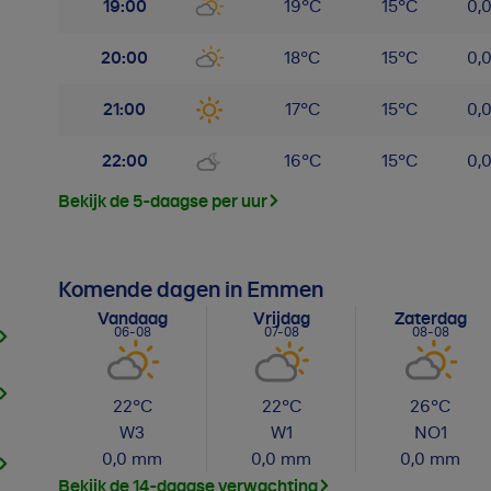
19:00
19
°
C
15
°
C
0,
20:00
18
°
C
15
°
C
0,
21:00
17
°
C
15
°
C
0,
22:00
16
°
C
15
°
C
0,
Bekijk de 5-daagse per uur
Komende dagen in Emmen
Vandaag
Vrijdag
Zaterdag
06-08
07-08
08-08
22
°C
22
°C
26
°C
W
3
W
1
NO
1
0,0
mm
0,0
mm
0,0
mm
Bekijk de 14-daagse verwachting