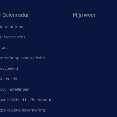
r Buienradar
Mijn weer
enradar team
rijfsgegevens
tact
enradar op jouw website
vacybeleid
kiebeleid
vacy instellingen
gankelijkheid bij Buienradar
gankelijkheidsverklaring