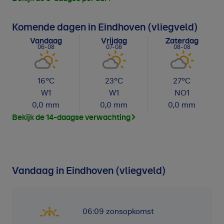
Komende dagen in Eindhoven (vliegveld)
Vandaag
Vrijdag
Zaterdag
06-08
07-08
08-08
16
°C
23
°C
27
°C
W
1
W
1
NO
1
0,0
mm
0,0
mm
0,0
mm
Bekijk de 14-daagse verwachting
Vandaag in Eindhoven (vliegveld)
06:09
zonsopkomst