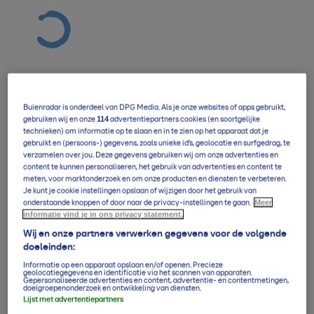
Buienradar is onderdeel van DPG Media. Als je onze websites of apps gebruikt,
Verwachting overzicht
114
gebruiken wij en onze
advertentiepartners cookies (en soortgelijke
technieken) om informatie op te slaan en in te zien op het apparaat dat je
gebruikt en (persoons-) gegevens, zoals unieke id’s, geolocatie en surfgedrag, te
verzamelen over jou. Deze gegevens gebruiken wij om onze advertenties en
5-daagse per uur
content te kunnen personaliseren, het gebruik van advertenties en content te
meten, voor marktonderzoek en om onze producten en diensten te verbeteren.
Je kunt je cookie instellingen opslaan of wijzigen door het gebruik van
Meer
onderstaande knoppen of door naar de privacy-instellingen te gaan.
informatie vind je in ons privacy statement.
14-daagse verwachting
Wij en onze partners verwerken gegevens voor de volgende
doeleinden:
Informatie op een apparaat opslaan en/of openen. Precieze
Klimaatgemiddelden
geolocatiegegevens en identificatie via het scannen van apparaten.
Gepersonaliseerde advertenties en content, advertentie- en contentmetingen,
doelgroepenonderzoek en ontwikkeling van diensten.
Lijst met advertentiepartners