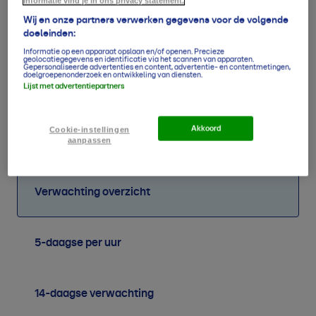
informatie vind je in ons privacy statement.
Wij en onze partners verwerken gegevens voor de volgende
doeleinden:
Informatie op een apparaat opslaan en/of openen. Precieze
geolocatiegegevens en identificatie via het scannen van apparaten.
Gepersonaliseerde advertenties en content, advertentie- en contentmetingen,
doelgroepenonderzoek en ontwikkeling van diensten.
Lijst met advertentiepartners
59
48
47
40
53
58
64
54
mm
mm
mm
mm
mm
mm
mm
mm
Akkoord
Cookie-instellingen
aanpassen
Verwachting overzicht
5-daagse per uur
14-daagse verwachting