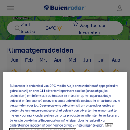
Zoek
Voeg toe aan
24
°C
locatie
favorieten
Klimaatgemiddelden
Jan
Feb
Mrt
Apr
Mei
Jun
Jul
Aug
S
3
d
3
d
4
d
4
d
4
d
4
d
5
d
5
d
Buienradar is onderdeel van DPG Media. Als je onze websites of apps gebruikt,
114
gebruiken wij en onze
advertentiepartners cookies (en soortgelijke
technieken) om informatie op te slaan en in te zien op het apparaat dat je
9
d
11
d
14
d
16
d
17
d
17
d
19
d
19
d
1
gebruikt en (persoons-) gegevens, zoals unieke id’s, geolocatie en surfgedrag, te
verzamelen over jou. Deze gegevens gebruiken wij om onze advertenties en
content te kunnen personaliseren, het gebruik van advertenties en content te
meten, voor marktonderzoek en om onze producten en diensten te verbeteren.
Je kunt je cookie instellingen opslaan of wijzigen door het gebruik van
Meer
onderstaande knoppen of door naar de privacy-instellingen te gaan.