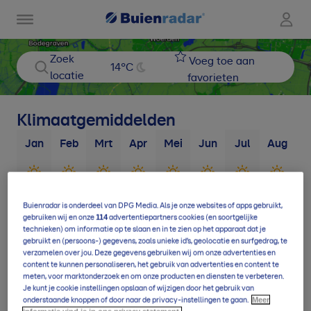
Zoek
Voeg toe aan
14
°C
locatie
favorieten
Klimaatgemiddelden
Jan
Feb
Mrt
Apr
Mei
Jun
Jul
Aug
S
3
d
3
d
3
d
4
d
4
d
4
d
5
d
5
d
Buienradar is onderdeel van DPG Media. Als je onze websites of apps gebruikt,
114
gebruiken wij en onze
advertentiepartners cookies (en soortgelijke
technieken) om informatie op te slaan en in te zien op het apparaat dat je
8
d
11
d
13
d
16
d
17
d
16
d
19
d
19
d
1
gebruikt en (persoons-) gegevens, zoals unieke id’s, geolocatie en surfgedrag, te
verzamelen over jou. Deze gegevens gebruiken wij om onze advertenties en
content te kunnen personaliseren, het gebruik van advertenties en content te
meten, voor marktonderzoek en om onze producten en diensten te verbeteren.
Je kunt je cookie instellingen opslaan of wijzigen door het gebruik van
Meer
onderstaande knoppen of door naar de privacy-instellingen te gaan.