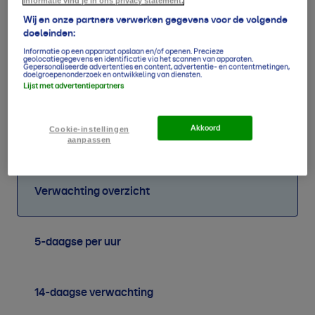
informatie vind je in ons privacy statement.
Wij en onze partners verwerken gegevens voor de volgende
doeleinden:
Informatie op een apparaat opslaan en/of openen. Precieze
geolocatiegegevens en identificatie via het scannen van apparaten.
Gepersonaliseerde advertenties en content, advertentie- en contentmetingen,
doelgroepenonderzoek en ontwikkeling van diensten.
Lijst met advertentiepartners
58
46
51
38
53
57
67
53
mm
mm
mm
mm
mm
mm
mm
mm
Akkoord
Cookie-instellingen
aanpassen
Verwachting overzicht
5-daagse per uur
14-daagse verwachting