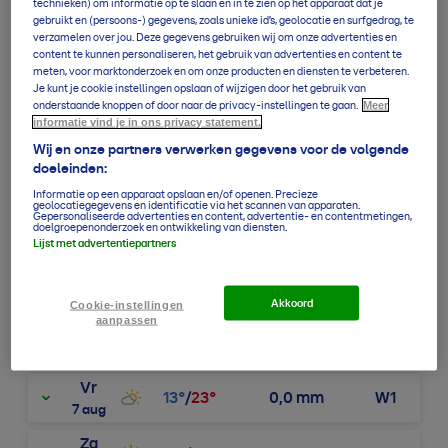
technieken) om informatie op te slaan en in te zien op het apparaat dat je
gebruikt en (persoons-) gegevens, zoals unieke id’s, geolocatie en surfgedrag, te
15u
21
°
18
°
0,0
mm
W3
verzamelen over jou. Deze gegevens gebruiken wij om onze advertenties en
content te kunnen personaliseren, het gebruik van advertenties en content te
16u
21
°
18
°
0,0
mm
W3
meten, voor marktonderzoek en om onze producten en diensten te verbeteren.
Je kunt je cookie instellingen opslaan of wijzigen door het gebruik van
17u
21
°
17
°
0,0
mm
W3
Meer
onderstaande knoppen of door naar de privacy-instellingen te gaan.
informatie vind je in ons privacy statement.
18u
20
°
17
°
0,0
mm
W3
Wij en onze partners verwerken gegevens voor de volgende
doeleinden:
19u
19
°
16
°
0,0
mm
W3
Informatie op een apparaat opslaan en/of openen. Precieze
geolocatiegegevens en identificatie via het scannen van apparaten.
Gepersonaliseerde advertenties en content, advertentie- en contentmetingen,
20u
18
°
16
°
0,0
mm
W2
doelgroepenonderzoek en ontwikkeling van diensten.
Lijst met advertentiepartners
21u
17
°
16
°
0,0
mm
W2
Akkoord
22u
16
°
15
°
0,0
mm
W2
Cookie-instellingen
aanpassen
23u
15
°
15
°
0,0
mm
W1
Vr
13
°
/
23
°
0,0
mm
W1
7 aug
Za