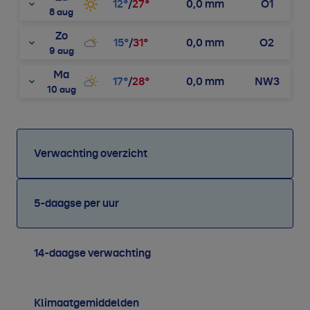
12
°
/
27
°
0,0
mm
O1
8 aug
Zo
15
°
/
31
°
0,0
mm
O2
9 aug
Ma
17
°
/
28
°
0,0
mm
NW3
10 aug
Verwachting overzicht
5-daagse per uur
14-daagse verwachting
Klimaatgemiddelden