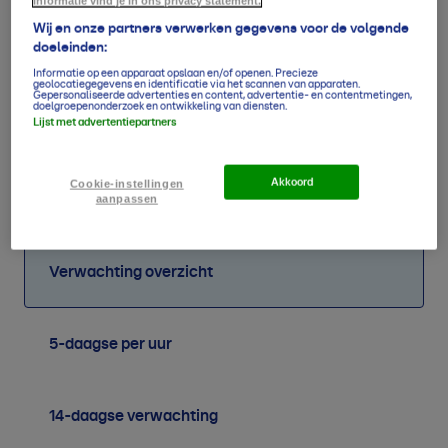
informatie vind je in ons privacy statement.
Wij en onze partners verwerken gegevens voor de volgende
doeleinden:
Informatie op een apparaat opslaan en/of openen. Precieze
geolocatiegegevens en identificatie via het scannen van apparaten.
Gepersonaliseerde advertenties en content, advertentie- en contentmetingen,
doelgroepenonderzoek en ontwikkeling van diensten.
Lijst met advertentiepartners
59
48
49
39
51
57
65
58
mm
mm
mm
mm
mm
mm
mm
mm
Akkoord
Cookie-instellingen
aanpassen
Verwachting overzicht
5-daagse per uur
14-daagse verwachting