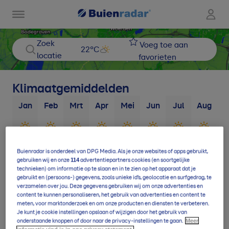
Zoek
Voeg toe aan
22
°C
locatie
favorieten
Klimaatgemiddelden
Jan
Feb
Mrt
Apr
Mei
Jun
Jul
Aug
S
3
d
3
d
3
d
4
d
4
d
4
d
4
d
5
d
Buienradar is onderdeel van DPG Media. Als je onze websites of apps gebruikt,
114
gebruiken wij en onze
advertentiepartners cookies (en soortgelijke
technieken) om informatie op te slaan en in te zien op het apparaat dat je
9
d
11
d
14
d
15
d
18
d
17
d
20
d
19
d
1
gebruikt en (persoons-) gegevens, zoals unieke id’s, geolocatie en surfgedrag, te
verzamelen over jou. Deze gegevens gebruiken wij om onze advertenties en
content te kunnen personaliseren, het gebruik van advertenties en content te
meten, voor marktonderzoek en om onze producten en diensten te verbeteren.
Je kunt je cookie instellingen opslaan of wijzigen door het gebruik van
Meer
onderstaande knoppen of door naar de privacy-instellingen te gaan.