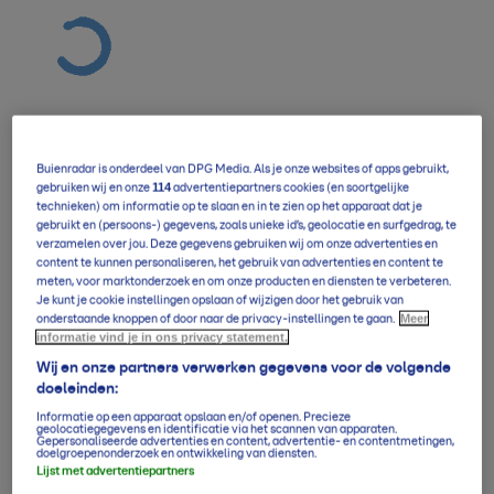
Buienradar is onderdeel van DPG Media. Als je onze websites of apps gebruikt,
Verwachting overzicht
114
gebruiken wij en onze
advertentiepartners cookies (en soortgelijke
technieken) om informatie op te slaan en in te zien op het apparaat dat je
gebruikt en (persoons-) gegevens, zoals unieke id’s, geolocatie en surfgedrag, te
verzamelen over jou. Deze gegevens gebruiken wij om onze advertenties en
5-daagse per uur
content te kunnen personaliseren, het gebruik van advertenties en content te
meten, voor marktonderzoek en om onze producten en diensten te verbeteren.
Je kunt je cookie instellingen opslaan of wijzigen door het gebruik van
Meer
onderstaande knoppen of door naar de privacy-instellingen te gaan.
informatie vind je in ons privacy statement.
14-daagse verwachting
Wij en onze partners verwerken gegevens voor de volgende
doeleinden:
Informatie op een apparaat opslaan en/of openen. Precieze
Klimaatgemiddelden
geolocatiegegevens en identificatie via het scannen van apparaten.
Gepersonaliseerde advertenties en content, advertentie- en contentmetingen,
doelgroepenonderzoek en ontwikkeling van diensten.
Lijst met advertentiepartners