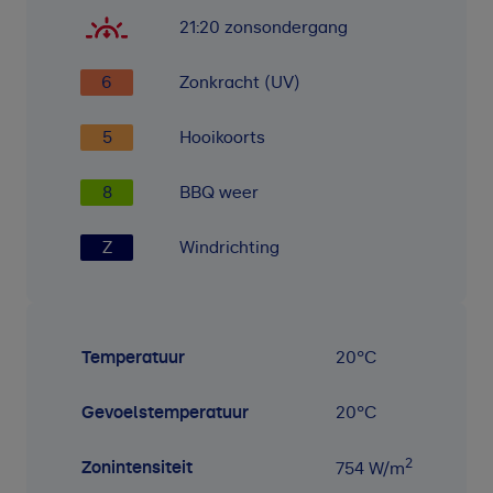
21:20
zonsondergang
6
Zonkracht (UV)
5
Hooikoorts
8
BBQ weer
Z
Windrichting
Temperatuur
20
°C
Gevoelstemperatuur
20
°C
2
Zonintensiteit
754
W/m