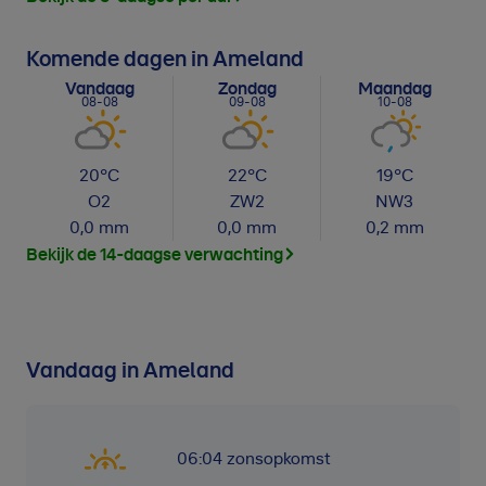
Komende dagen in Ameland
Vandaag
Zondag
Maandag
08-08
09-08
10-08
20
°C
22
°C
19
°C
O
2
ZW
2
NW
3
0,0
mm
0,0
mm
0,2
mm
Bekijk de 14-daagse verwachting
Vandaag in Ameland
06:04
zonsopkomst