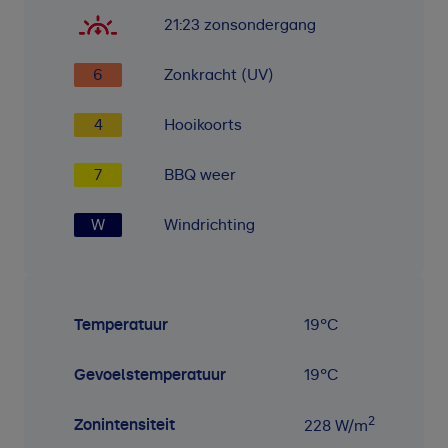
21:23
zonsondergang
6
Zonkracht (UV)
4
Hooikoorts
7
BBQ weer
W
Windrichting
Temperatuur
19
°C
Gevoelstemperatuur
19
°C
2
Zonintensiteit
228
W/m