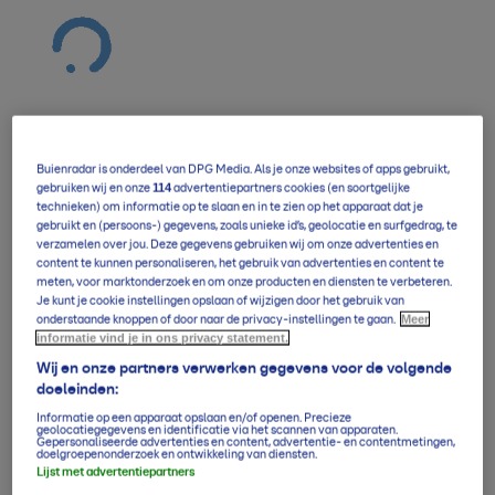
Buienradar is onderdeel van DPG Media. Als je onze websites of apps gebruikt,
Verwachting overzicht
114
gebruiken wij en onze
advertentiepartners cookies (en soortgelijke
technieken) om informatie op te slaan en in te zien op het apparaat dat je
gebruikt en (persoons-) gegevens, zoals unieke id’s, geolocatie en surfgedrag, te
verzamelen over jou. Deze gegevens gebruiken wij om onze advertenties en
5-daagse per uur
content te kunnen personaliseren, het gebruik van advertenties en content te
meten, voor marktonderzoek en om onze producten en diensten te verbeteren.
Je kunt je cookie instellingen opslaan of wijzigen door het gebruik van
Meer
onderstaande knoppen of door naar de privacy-instellingen te gaan.
informatie vind je in ons privacy statement.
14-daagse verwachting
Wij en onze partners verwerken gegevens voor de volgende
doeleinden:
Informatie op een apparaat opslaan en/of openen. Precieze
Klimaatgemiddelden
geolocatiegegevens en identificatie via het scannen van apparaten.
Gepersonaliseerde advertenties en content, advertentie- en contentmetingen,
doelgroepenonderzoek en ontwikkeling van diensten.
Lijst met advertentiepartners