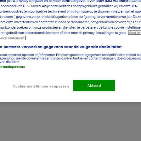
 met jouw privacy omgaan en je meer controle geven over jouw data via onderstaand
114
 onderdeel van DPG Media. Als je onze websites of apps gebruikt, gebruiken wij en onze
rtners cookies (en soortgelijke technieken) om informatie op te slaan en in te zien op het app
persoons-) gegevens, zoals unieke id’s, geolocatie en surfgedrag, te verzamelen over jou. Dez
 om onze advertenties en content te kunnen personaliseren, het gebruik van advertenties en 
arktonderzoek en om onze producten en diensten te verbeteren. Je kunt je cookie instellinge
Meer in
 het gebruik van onderstaande knoppen of door naar de privacy-instellingen te gaan.
ivacy statement.
ze partners verwerken gegevens voor de volgende doeleinden:
p een apparaat opslaan en/of openen. Precieze geolocatiegegevens en identificatie via het s
epersonaliseerde advertenties en content, advertentie- en contentmetingen, doelgroepenon
van diensten.
vertentiepartners
Akkoord
Cookie-instellingen aanpassen