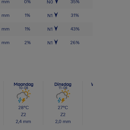
0
mm
0
%
35
%
N0
0
mm
1
%
31
%
N1
0
mm
1
%
43
%
N1
0
mm
2
%
26
%
N1
Maandag
Dinsdag
Woensdag
10-08
11-08
12-08
28
°C
27
°C
29
°C
Z
2
Z
2
N
2
2,4
mm
2,0
mm
0,0
mm