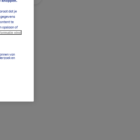
e knoppen.
araat dat je
e gegevens
content te
n opslaan of
formatie vind
cannen van
derzoek en