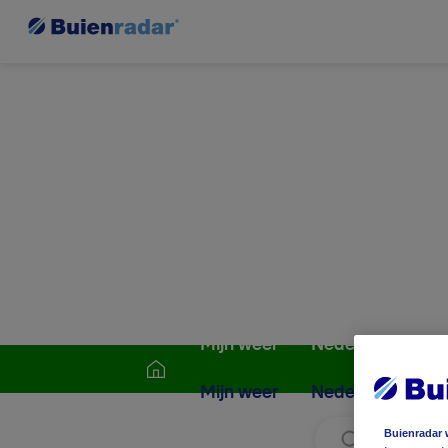
Mijn weer
Nederland
W
Mijn weer
Nederland
W
Buienradar 
Zoek locati