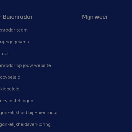
r Buienradar
Mijn weer
enradar team
rijfsgegevens
tact
enradar op jouw website
vacybeleid
kiebeleid
vacy instellingen
gankelijkheid bij Buienradar
gankelijkheidsverklaring