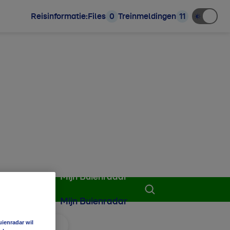
Reisinformatie:
Files
0
Treinmeldingen
11
Mijn Buienradar
Mijn Buienradar
uienradar wil
 aan favorieten