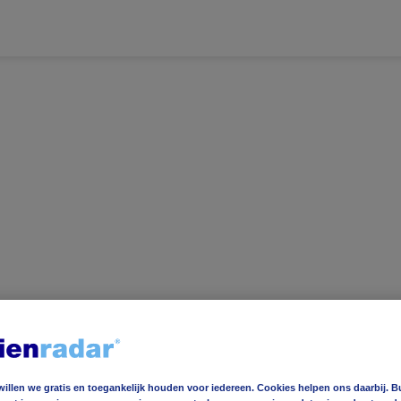
ereldwijd
Foto en video
Weerzine
ereldwijd
Foto en video
Weerzine
willen we gratis en toegankelijk houden voor iedereen. Cookies helpen ons daarbij. B
e
16
°C
Voeg toe