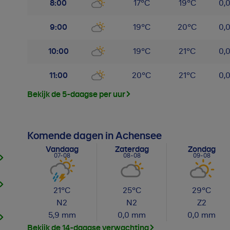
8:00
17
°
C
19
°
C
0,
9:00
19
°
C
20
°
C
0,
10:00
19
°
C
21
°
C
0,
11:00
20
°
C
21
°
C
0,
Bekijk de 5-daagse per uur
Komende dagen in Achensee
Vandaag
Zaterdag
Zondag
07-08
08-08
09-08
21
°C
25
°C
29
°C
N
2
N
2
Z
2
5,9
mm
0,0
mm
0,0
mm
Bekijk de 14-daagse verwachting