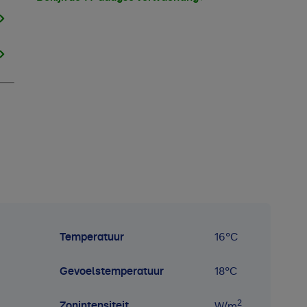
Temperatuur
16
°C
Gevoelstemperatuur
18
°C
2
Zonintensiteit
W/m