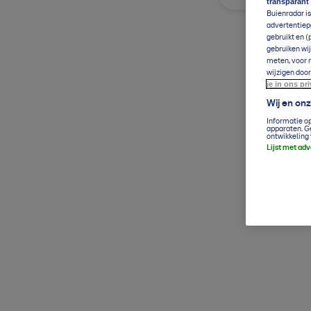
transparant
Buienradar is
advertentiepa
gebruikt en (
gebruiken wij
meten, voor m
wijzigen door
je in ons pr
Wij en on
Informatie o
apparaten. G
ontwikkeling 
Lijst met ad