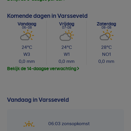
Komende dagen in Varsseveld
Vandaag
Vrijdag
Zaterdag
06-08
07-08
08-08
24
°C
24
°C
28
°C
W
3
W
1
NO
1
0,0
mm
0,0
mm
0,0
mm
Bekijk de 14-daagse verwachting
Vandaag in Varsseveld
06:03
zonsopkomst