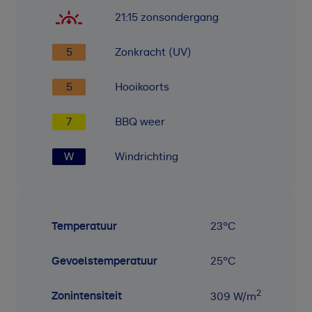
21:15
zonsondergang
5
Zonkracht (UV)
5
Hooikoorts
7
BBQ weer
W
Windrichting
Temperatuur
23
°C
Gevoelstemperatuur
25
°C
2
Zonintensiteit
309
W/m