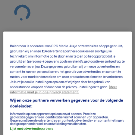
Buienradar is onderdeel van DPG Media. Als je onze websites of apps gebruikt,
Verwachting overzicht
114
gebruiken wij en onze
advertentiepartners cookies (en soortgelijke
technieken) om informatie op te slaan en in te zien op het apparaat dat je
gebruikt en (persoons-) gegevens, zoals unieke id’s, geolocatie en surfgedrag, te
verzamelen over jou. Deze gegevens gebruiken wij om onze advertenties en
5-daagse per uur
content te kunnen personaliseren, het gebruik van advertenties en content te
meten, voor marktonderzoek en om onze producten en diensten te verbeteren.
Je kunt je cookie instellingen opslaan of wijzigen door het gebruik van
Meer
onderstaande knoppen of door naar de privacy-instellingen te gaan.
informatie vind je in ons privacy statement.
14-daagse verwachting
Wij en onze partners verwerken gegevens voor de volgende
doeleinden:
Informatie op een apparaat opslaan en/of openen. Precieze
Klimaatgemiddelden
geolocatiegegevens en identificatie via het scannen van apparaten.
Gepersonaliseerde advertenties en content, advertentie- en contentmetingen,
doelgroepenonderzoek en ontwikkeling van diensten.
Lijst met advertentiepartners