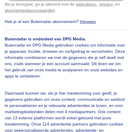
Als je doorgaat, ga je akkoord met de
gebruikers-
,
privacy-
en
Klik
hier
om dit aan te passen
Deze week staat de avondvierdaagse in verschillende
abonnementsvoorwaarden
.
gemeenten op de planning. Maar door het verwachte
Heb je al een Buienradar-abonnement?
Inloggen
noodweer is het evenement al in zeker vijftien plaatsen
afgelast. In andere plaatsen is de start voorlopig uitgesteld.
Buienradar is onderdeel van DPG Media.
In Heerenveen gaat het wandelevenement vanavond niet
Buienradar en DPG Media gebruiken cookies om informatie over
door. "Waar we zouden lopen, is geen enkele plek om te
je apparaat, locatie, browser en surfgedrag te verzamelen. Deze
schuilen", laat Jan Dijkema, voorzitter van de
informatie combineren we met de gegevens die je zelf deelt met
avondvierdaagse in Heerenveen weten aan RTL Nieuws. "We
ons, zoals wanneer je een account aanmaakt. Dit doen we om
lopen met 2500 tot 2800 kinderen, en die kunnen we dan niet
het gebruik van onze media te analyseren en onze websites en
onderbrengen. Je wil niet dat er iets gebeurt."
apps te verbeteren.
Andere gemeenten laten het feest wel doorgaan. Ook in
Dokkum ging de kogel door de kerk: "Hier gaat het door",
Daarnaast kunnen we, als je hier toestemming voor geeft, je
zegt Johan Klinker. "Het was de hele dag spannend. Maar
gegevens gebruiken om onze content, communicatie en aanbod
zoals het er nu uitziet, gaan we ervoor."
te personaliseren en je relevante advertenties te tonen, en voor
Hagel en windstoten
marketingdoeleinden delen met 4 mediapartners. Ook content
van 13 externe platformen wordt enkel getoond met jouw
De buien trekken van het zuidwesten naar het noordoosten
toestemming. Onze 114 advertentie partners gebruiken cookies
van ons land. Bij het onweer is ook kans op hagel en
voor gepersonaliseerde advertenties, advertentie- en