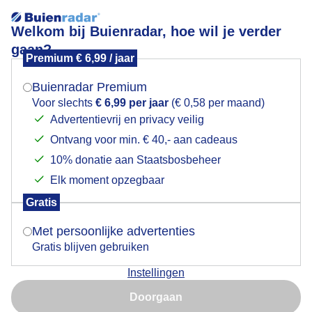
Welkom bij Buienradar, hoe wil je verder
gaan?
Premium € 6,99 / jaar
Mogen we je locatie gebruiken voor het
weer?
Buienradar Premium
Voor slechts
€ 6,99 per jaar
(€ 0,58 per maand)
Advertentievrij en privacy veilig
Avondvierdaagse in
Ontvang voor min. € 40,- aan cadeaus
Indien je hier nog geen akkoord op hebt gegeven,
verschijnt er zo een pop-up uit je browser waarin
aantal plaatsen afgelast
10% donatie aan Staatsbosbeheer
deze toestemming gevraagd wordt.
Elk moment opzegbaar
vanwege mogelijk
Gratis
Is goed, toon de popup
noodweer
Met persoonlijke advertenties
Gratis blijven gebruiken
02 juni 2026 14:29
Instellingen
Nu niet, misschien later
Op een aantal plekken valt de avondvierdaagse vanavond in
het water. Het KNMI heeft voor vrijwel het hele land code geel
Doorgaan
afgegeven in verband met onweer.
Gebruik je Safari en wil je niet elke dag deze pop-up zien?