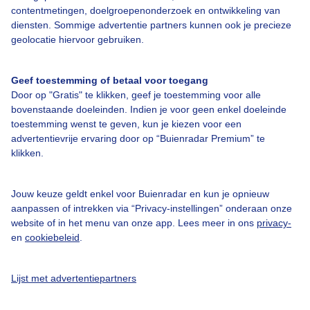
windstoten. De grootste buien zitten in het oosten en
contentmetingen, doelgroepenonderzoek en ontwikkeling van
noordoosten van ons land, en misschien ook nog in Limburg,
diensten. Sommige advertentie partners kunnen ook je precieze
zo stelt meteoroloog Marc de Jong van Buienradar.
geolocatie hiervoor gebruiken.
De code geel van het KNMI zal volgens De Jong
waarschijnlijk geen code oranje worden. "Het ergste hebben
Geef toestemming of betaal voor toegang
we inmiddels al wel gehad", zegt De Jong.
Door op "Gratis" te klikken, geef je toestemming voor alle
bovenstaande doeleinden. Indien je voor geen enkel doeleinde
Kijk hier hoe het onweer bij jou in de buurt eraan toe gaat:
toestemming wenst te geven, kun je kiezen voor een
advertentievrije ervaring door op “Buienradar Premium” te
klikken.
Rijkswaterstaat heeft eerder vandaag
weggebruikers
gewaarschuwd
om tijdens de avondspits te letten op
gevaarlijke situaties en mogelijk lange files.
Jouw keuze geldt enkel voor Buienradar en kun je opnieuw
aanpassen of intrekken via “Privacy-instellingen” onderaan onze
De avondvierdaagse in Loosdrecht ging door onder extra
website of in het menu van onze app. Lees meer in ons
privacy-
veiligheidsmaatregelen. Na de onrust rond anti-azc-
en
cookiebeleid
.
demonstraties besloot een basisschool uit Hilversum niet
meer mee te doen. De organisatie riep deelnemers op om
neutrale kleding te dragen:
Lijst met advertentiepartners
Lees het originele artikel bij
RTL