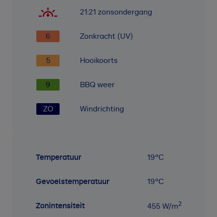
21:21
zonsondergang
6
Zonkracht (UV)
5
Hooikoorts
9
BBQ weer
ZO
Windrichting
Temperatuur
19
°C
Gevoelstemperatuur
19
°C
2
Zonintensiteit
455
W/m