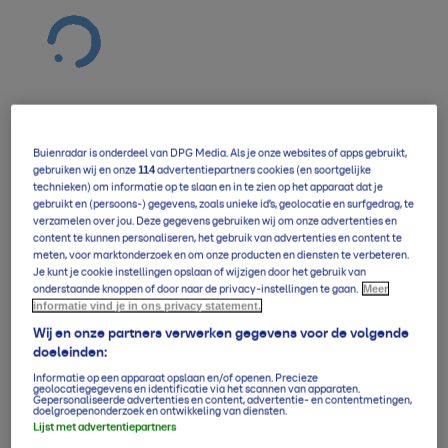
Buienradar is onderdeel van DPG Media. Als je onze websites of apps gebruikt,
Verwachting overzicht
114
gebruiken wij en onze
advertentiepartners cookies (en soortgelijke
technieken) om informatie op te slaan en in te zien op het apparaat dat je
gebruikt en (persoons-) gegevens, zoals unieke id’s, geolocatie en surfgedrag, te
verzamelen over jou. Deze gegevens gebruiken wij om onze advertenties en
5-daagse per uur
content te kunnen personaliseren, het gebruik van advertenties en content te
meten, voor marktonderzoek en om onze producten en diensten te verbeteren.
Je kunt je cookie instellingen opslaan of wijzigen door het gebruik van
Meer
onderstaande knoppen of door naar de privacy-instellingen te gaan.
informatie vind je in ons privacy statement.
14-daagse verwachting
Wij en onze partners verwerken gegevens voor de volgende
doeleinden:
Informatie op een apparaat opslaan en/of openen. Precieze
Klimaatgemiddelden
geolocatiegegevens en identificatie via het scannen van apparaten.
Gepersonaliseerde advertenties en content, advertentie- en contentmetingen,
doelgroepenonderzoek en ontwikkeling van diensten.
Lijst met advertentiepartners