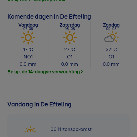
Komende dagen in De Efteling
Vandaag
Zaterdag
Zondag
07-08
08-08
09-08
17
°C
27
°C
32
°C
NO
1
O
1
O
1
0,0
mm
0,0
mm
0,0
mm
Bekijk de 14-daagse verwachting
Vandaag in De Efteling
06:11
zonsopkomst