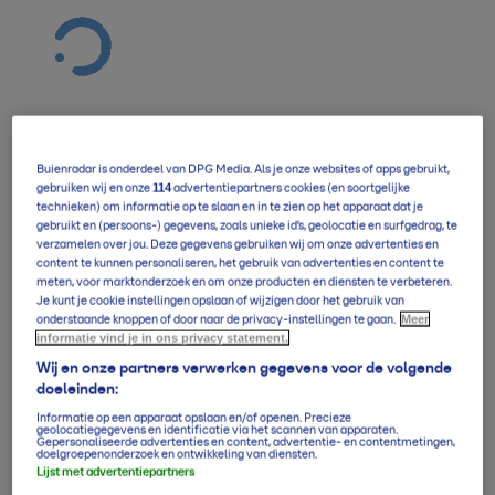
Buienradar is onderdeel van DPG Media. Als je onze websites of apps gebruikt,
Verwachting overzicht
114
gebruiken wij en onze
advertentiepartners cookies (en soortgelijke
technieken) om informatie op te slaan en in te zien op het apparaat dat je
gebruikt en (persoons-) gegevens, zoals unieke id’s, geolocatie en surfgedrag, te
verzamelen over jou. Deze gegevens gebruiken wij om onze advertenties en
5-daagse per uur
content te kunnen personaliseren, het gebruik van advertenties en content te
meten, voor marktonderzoek en om onze producten en diensten te verbeteren.
Je kunt je cookie instellingen opslaan of wijzigen door het gebruik van
Meer
onderstaande knoppen of door naar de privacy-instellingen te gaan.
informatie vind je in ons privacy statement.
14-daagse verwachting
Wij en onze partners verwerken gegevens voor de volgende
doeleinden:
Informatie op een apparaat opslaan en/of openen. Precieze
Klimaatgemiddelden
geolocatiegegevens en identificatie via het scannen van apparaten.
Gepersonaliseerde advertenties en content, advertentie- en contentmetingen,
doelgroepenonderzoek en ontwikkeling van diensten.
Lijst met advertentiepartners