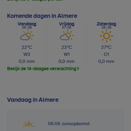
Komende dagen in Almere
Vandaag
Vrijdag
Zaterdag
06-08
07-08
08-08
22
°C
23
°C
27
°C
W
3
W
1
O
1
0,0
mm
0,0
mm
0,0
mm
Bekijk de 14-daagse verwachting
Vandaag in Almere
06:06
zonsopkomst