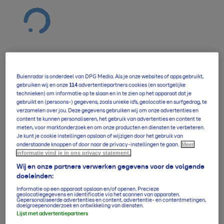
Buienradar is onderdeel van DPG Media. Als je onze websites of apps gebruikt,
Verwachting overzicht
114
gebruiken wij en onze
advertentiepartners cookies (en soortgelijke
technieken) om informatie op te slaan en in te zien op het apparaat dat je
gebruikt en (persoons-) gegevens, zoals unieke id’s, geolocatie en surfgedrag, te
verzamelen over jou. Deze gegevens gebruiken wij om onze advertenties en
5-daagse per uur
content te kunnen personaliseren, het gebruik van advertenties en content te
meten, voor marktonderzoek en om onze producten en diensten te verbeteren.
Je kunt je cookie instellingen opslaan of wijzigen door het gebruik van
Meer
onderstaande knoppen of door naar de privacy-instellingen te gaan.
informatie vind je in ons privacy statement.
14-daagse verwachting
Wij en onze partners verwerken gegevens voor de volgende
doeleinden:
Informatie op een apparaat opslaan en/of openen. Precieze
Klimaatgemiddelden
geolocatiegegevens en identificatie via het scannen van apparaten.
Gepersonaliseerde advertenties en content, advertentie- en contentmetingen,
doelgroepenonderzoek en ontwikkeling van diensten.
Lijst met advertentiepartners