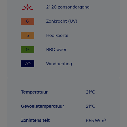
21:20
zonsondergang
6
Zonkracht (UV)
5
Hooikoorts
9
BBQ weer
ZO
Windrichting
Temperatuur
21
°C
Gevoelstemperatuur
21
°C
2
Zonintensiteit
655
W/m