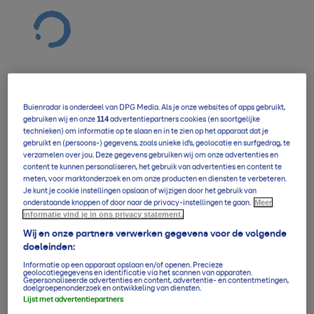
Buienradar is onderdeel van DPG Media. Als je onze websites of apps gebruikt,
Verwachting overzicht
114
gebruiken wij en onze
advertentiepartners cookies (en soortgelijke
technieken) om informatie op te slaan en in te zien op het apparaat dat je
gebruikt en (persoons-) gegevens, zoals unieke id’s, geolocatie en surfgedrag, te
verzamelen over jou. Deze gegevens gebruiken wij om onze advertenties en
5-daagse per uur
content te kunnen personaliseren, het gebruik van advertenties en content te
meten, voor marktonderzoek en om onze producten en diensten te verbeteren.
Je kunt je cookie instellingen opslaan of wijzigen door het gebruik van
Meer
onderstaande knoppen of door naar de privacy-instellingen te gaan.
informatie vind je in ons privacy statement.
14-daagse verwachting
Wij en onze partners verwerken gegevens voor de volgende
doeleinden:
Informatie op een apparaat opslaan en/of openen. Precieze
Klimaatgemiddelden
geolocatiegegevens en identificatie via het scannen van apparaten.
Gepersonaliseerde advertenties en content, advertentie- en contentmetingen,
doelgroepenonderzoek en ontwikkeling van diensten.
Lijst met advertentiepartners