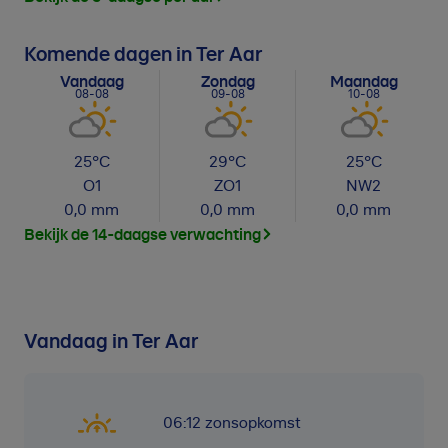
Komende dagen in Ter Aar
Vandaag
Zondag
Maandag
08-08
09-08
10-08
25
°C
29
°C
25
°C
O
1
ZO
1
NW
2
0,0
mm
0,0
mm
0,0
mm
Bekijk de 14-daagse verwachting
Vandaag in Ter Aar
06:12
zonsopkomst