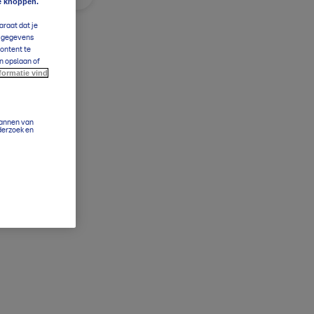
e knoppen.
araat dat je
e gegevens
content te
n opslaan of
formatie vind
cannen van
derzoek en