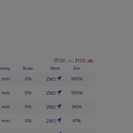
07:32
21:25
rslag
Buien
Wind
Zon
0
mm
0
%
100
%
ZW2
0
mm
0
%
100
%
ZW2
0
mm
0
%
96
%
ZW2
0
mm
0
%
41
%
ZW2