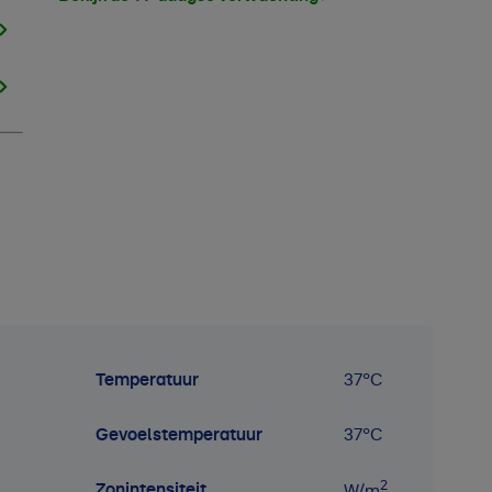
Temperatuur
37
°C
Gevoelstemperatuur
37
°C
2
Zonintensiteit
W/m