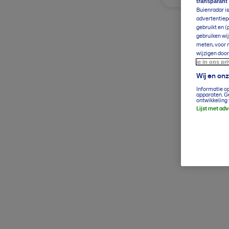
transparant
Buienradar is
advertentiepa
gebruikt en (
gebruiken wij
meten, voor m
wijzigen door
je in ons pr
Wij en on
Informatie o
apparaten. G
ontwikkeling 
Lijst met ad