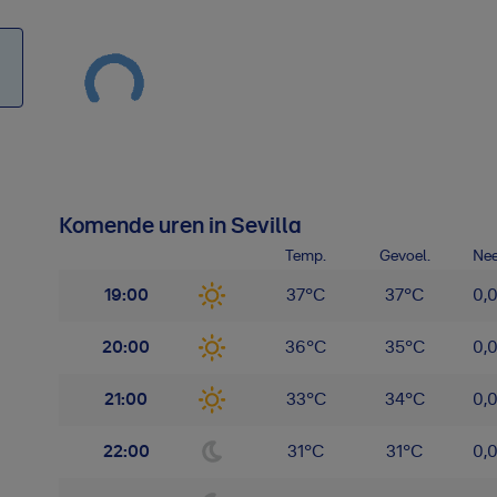
Komende uren in Sevilla
Temp.
Gevoel.
Nee
19:00
37
°
C
37
°
C
0,
20:00
36
°
C
35
°
C
0,
21:00
33
°
C
34
°
C
0,
22:00
31
°
C
31
°
C
0,