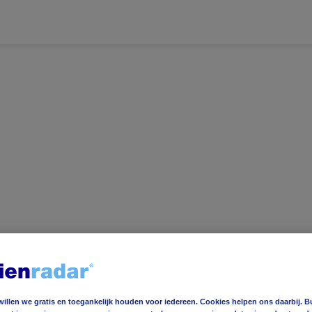
ereldwijd
Foto en video
Weerzine
ereldwijd
Foto en video
Weerzine
willen we gratis en toegankelijk houden voor iedereen. Cookies helpen ons daarbij. B
e
37
°C
Voeg toe