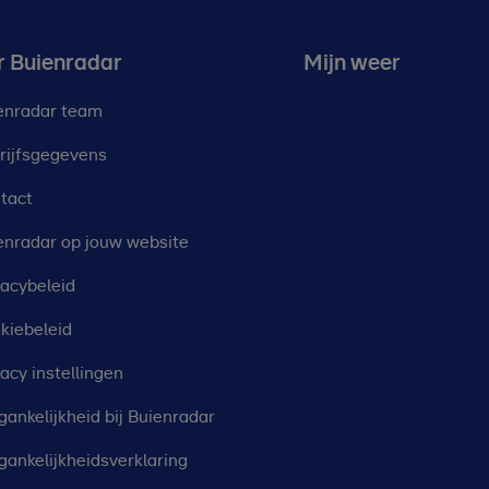
r Buienradar
Mijn weer
enradar team
rijfsgegevens
tact
enradar op jouw website
vacybeleid
kiebeleid
vacy instellingen
gankelijkheid bij Buienradar
gankelijkheidsverklaring