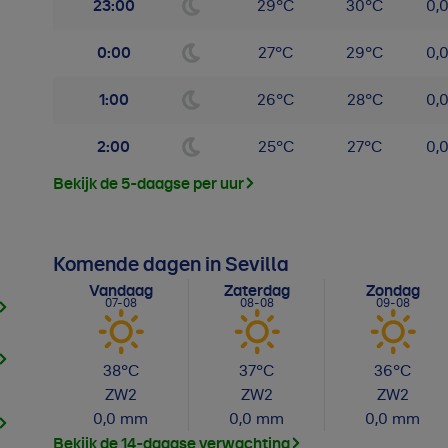
23:00
29
°
C
30
°
C
0,
0:00
27
°
C
29
°
C
0,
1:00
26
°
C
28
°
C
0,
2:00
25
°
C
27
°
C
0,
Bekijk de 5-daagse per uur
Komende dagen in Sevilla
Vandaag
Zaterdag
Zondag
07-08
08-08
09-08
38
°C
37
°C
36
°C
ZW
2
ZW
2
ZW
2
0,0
mm
0,0
mm
0,0
mm
Bekijk de 14-daagse verwachting