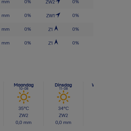
0
mm
0
%
0
%
ZW2
0
mm
0
%
0
%
ZW1
0
mm
0
%
0
%
Z1
0
mm
0
%
0
%
Z1
Maandag
Dinsdag
Woensdag
10-08
11-08
12-08
35
°C
34
°C
36
°C
ZW
2
ZW
2
ZW
2
0,0
mm
0,0
mm
0,0
mm