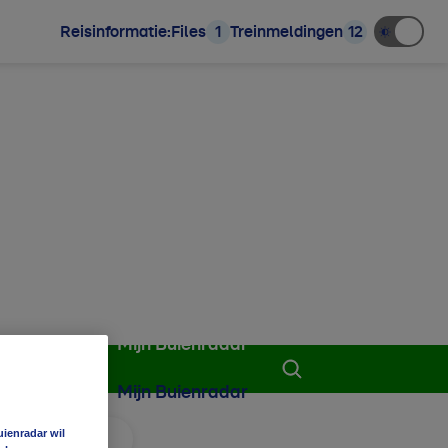
Reisinformatie:
Files
1
Treinmeldingen
12
Mijn Buienradar
Mijn Buienradar
uienradar wil
 aan favorieten