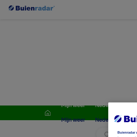
Mijn weer
Nederland
W
Mijn weer
Nederland
W
Buienradar 
Zoek locati