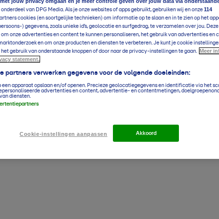
 met jouw privacy omgaan en je meer controle geven over jouw data via onderstaand
114
 onderdeel van DPG Media. Als je onze websites of apps gebruikt, gebruiken wij en onze
rtners cookies (en soortgelijke technieken) om informatie op te slaan en in te zien op het app
persoons-) gegevens, zoals unieke id’s, geolocatie en surfgedrag, te verzamelen over jou. Dez
 om onze advertenties en content te kunnen personaliseren, het gebruik van advertenties en 
arktonderzoek en om onze producten en diensten te verbeteren. Je kunt je cookie instellinge
Meer in
 het gebruik van onderstaande knoppen of door naar de privacy-instellingen te gaan.
ivacy statement.
ze partners verwerken gegevens voor de volgende doeleinden:
p een apparaat opslaan en/of openen. Precieze geolocatiegegevens en identificatie via het s
epersonaliseerde advertenties en content, advertentie- en contentmetingen, doelgroepenon
van diensten.
vertentiepartners
Akkoord
Cookie-instellingen aanpassen