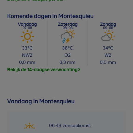
Komende dagen in Montesquieu
Vandaag
Zaterdag
Zondag
07-08
08-08
09-08
33
°C
36
°C
34
°C
NW
2
O
2
W
2
0,0
mm
3,3
mm
0,0
mm
Bekijk de 14-daagse verwachting
Vandaag in Montesquieu
06:49
zonsopkomst