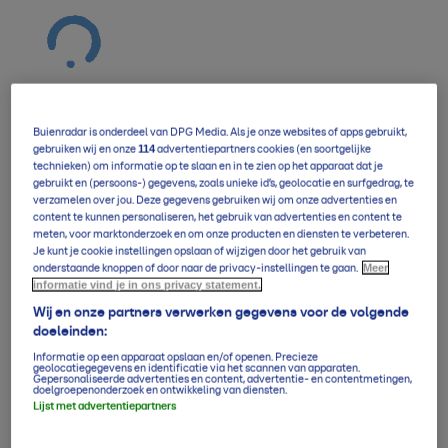
Buienradar is onderdeel van DPG Media. Als je onze websites of apps gebruikt,
114
gebruiken wij en onze
advertentiepartners cookies (en soortgelijke
Verwachting overzicht
technieken) om informatie op te slaan en in te zien op het apparaat dat je
gebruikt en (persoons-) gegevens, zoals unieke id’s, geolocatie en surfgedrag, te
verzamelen over jou. Deze gegevens gebruiken wij om onze advertenties en
content te kunnen personaliseren, het gebruik van advertenties en content te
meten, voor marktonderzoek en om onze producten en diensten te verbeteren.
5-daagse per uur
Je kunt je cookie instellingen opslaan of wijzigen door het gebruik van
Meer
onderstaande knoppen of door naar de privacy-instellingen te gaan.
informatie vind je in ons privacy statement.
14-daagse verwachting
Wij en onze partners verwerken gegevens voor de volgende
doeleinden:
Informatie op een apparaat opslaan en/of openen. Precieze
geolocatiegegevens en identificatie via het scannen van apparaten.
Gepersonaliseerde advertenties en content, advertentie- en contentmetingen,
Klimaatgemiddelden
doelgroepenonderzoek en ontwikkeling van diensten.
Lijst met advertentiepartners