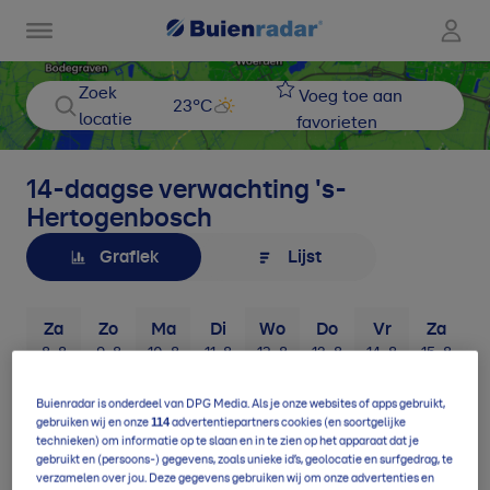
Zoek
Voeg toe aan
23
°C
locatie
favorieten
14-daagse verwachting
's-
Hertogenbosch
Grafiek
Lijst
Za
Zo
Ma
Di
Wo
Do
Vr
Za
8-8
9-8
10-8
11-8
12-8
13-8
14-8
15-8
1
Buienradar is onderdeel van DPG Media. Als je onze websites of apps gebruikt,
114
gebruiken wij en onze
advertentiepartners cookies (en soortgelijke
technieken) om informatie op te slaan en in te zien op het apparaat dat je
gebruikt en (persoons-) gegevens, zoals unieke id’s, geolocatie en surfgedrag, te
verzamelen over jou. Deze gegevens gebruiken wij om onze advertenties en