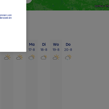
cannen van
derzoek en
Za
Zo
Ma
Di
Wo
Do
15-8
16-8
17-8
18-8
19-8
20-8