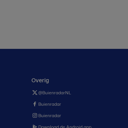
Overig
@BuienradarNL
Buienradar
Buienradar
Download de Android app