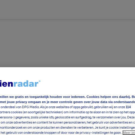
willen we gratis en toegankelijk houden voor iedereen. Cookies helpen ons daarbij. B
 met jouw privacy omgaan en je meer controle geven over jouw data via onderstaand
ereldwijd
Foto en video
Weerzine
114
 onderdeel van DPG Media. Als je onze websites of apps gebruikt, gebruiken wij en onze
rtners cookies (en soortgelijke technieken) om informatie op te slaan en in te zien op het app
ereldwijd
Foto en video
Weerzine
persoons-) gegevens, zoals unieke id’s, geolocatie en surfgedrag, te verzamelen over jou. Dez
 om onze advertenties en content te kunnen personaliseren, het gebruik van advertenties en 
arktonderzoek en om onze producten en diensten te verbeteren. Je kunt je cookie instellinge
e
16
°C
Meer in
Voeg toe
 het gebruik van onderstaande knoppen of door naar de privacy-instellingen te gaan.