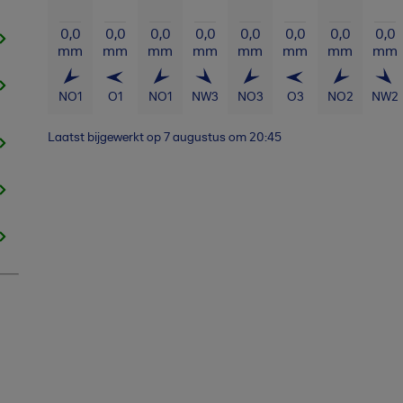
0,0
0,0
0,0
0,0
0,0
0,0
0,0
0,0
mm
mm
mm
mm
mm
mm
mm
mm
NO
1
O
1
NO
1
NW
3
NO
3
O
3
NO
2
NW
2
Laatst bijgewerkt op
7 augustus om 20:45