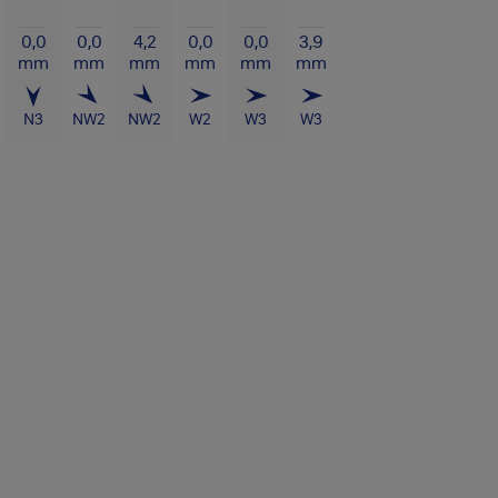
0,0
0,0
4,2
0,0
0,0
3,9
mm
mm
mm
mm
mm
mm
N
3
NW
2
NW
2
W
2
W
3
W
3