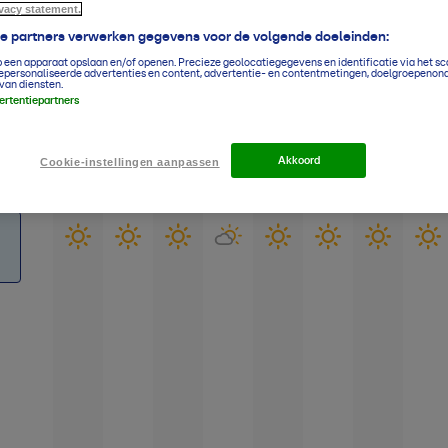
ivacy statement.
ze partners verwerken gegevens voor de volgende doeleinden:
p een apparaat opslaan en/of openen. Precieze geolocatiegegevens en identificatie via het s
epersonaliseerde advertenties en content, advertentie- en contentmetingen, doelgroepenon
14-daagse verwachting
Cuijk
van diensten.
vertentiepartners
Grafiek
Lijst
Akkoord
Cookie-instellingen aanpassen
Vr
Za
Zo
Ma
Di
Wo
Do
Vr
7-8
8-8
9-8
10-8
11-8
12-8
13-8
14-8