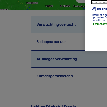
je in ons pr
Wij en on
Informatie o
apparaten. G
ontwikkeling 
Verwachting overzicht
Lijst met ad
5-daagse per uur
14-daagse verwachting
Klimaatgemiddelden