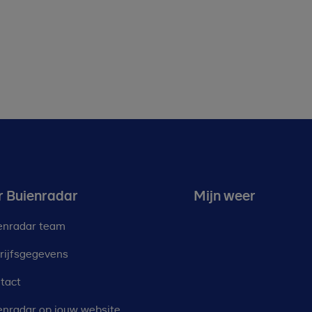
r Buienradar
Mijn weer
enradar team
rijfsgegevens
tact
enradar op jouw website