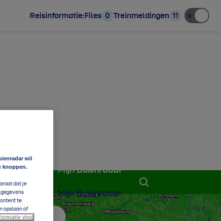
Reisinformatie:
Files
0
Treinmeldingen
11
uienradar wil
e knoppen.
Mijn Buienradar
araat dat je
Mijn Buienradar
e gegevens
content te
n opslaan of
formatie vind
 aan favorieten