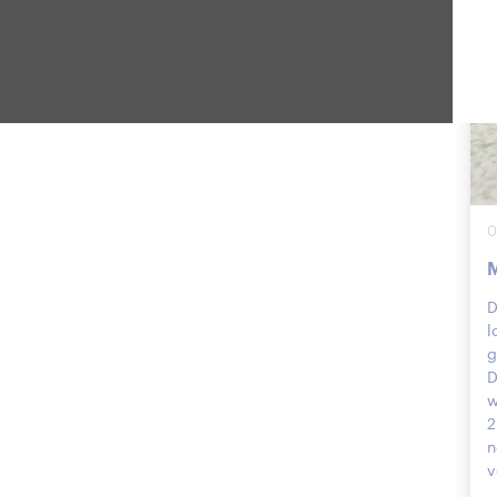
0
M
D
l
g
D
w
2
n
v