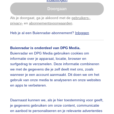
Is goed, toon de popup
et, heter, heetst in Europa
Doorgaan
Nu niet, misschien later
Als je doorgaat, ga je akkoord met de
gebruikers-
,
Jessie van Neer | Montreux, Zwitserland
privacy-
en
abonnementsvoorwaarden
.
Gebruik je Safari en wil je niet elke dag deze pop-up
zien?
Heb je al een Buienradar-abonnement?
Inloggen
Klik
hier
om dit aan te passen
Buienradar is onderdeel van DPG Media.
Buienradar en DPG Media gebruiken cookies om
informatie over je apparaat, locatie, browser en
surfgedrag te verzamelen. Deze informatie combineren
we met de gegevens die je zelf deelt met ons, zoals
wanneer je een account aanmaakt. Dit doen we om het
gebruik van onze media te analyseren en onze websites
en apps te verbeteren.
Daarnaast kunnen we, als je hier toestemming voor geeft,
je gegevens gebruiken om onze content, communicatie
en aanbod te personaliseren en je relevante advertenties