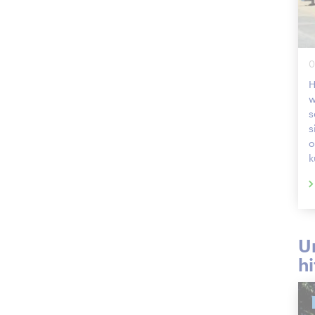
0
H
w
s
s
o
k
Un
hi