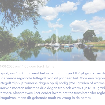
1-08-2026 om 14:00 door Jordi Huirne
ojuist, om 15:50 uur werd het in het Limburgse Ell 25,4 graden en
s de vierde regionale hittegolf van dit jaar een feit. Voor een regio
ittegolf zijn vijf zomerse dagen op rij nodig (25,0 graden of warme
aarvan moeten minstens drie dagen tropisch warm zijn (30,0 grad
armer). Slechts twee keer eerder kwam het tot tenminste vier regi
ittegolven, maar dit gebeurde nooit zo vroeg in de zomer.