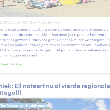
2-08-2026 om 13:15 door Nynke Bekkers
et is deze zomer al vaak erg warm geweest en er zijn al meerdere
armterecords verbroken. Maar hoe meet je nu precies hoe ‘warm’
eizoen is geweest? Daarvoor gebruikt het KNMI het warmtegetal: e
impel hulpmiddel dat de gemeten zomerwarmte tussen 1 april en 3
ktober omzet in één helder getal. Dit jaar zouden we wel eens een
unnen gaan verbreken!
Lees de blog
iek: Ell noteert nu al vierde regional
ttegolf!
Ton Wesselius | Kudelstaart