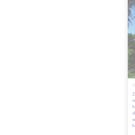
0
Z
i
h
d
w
h