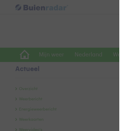
Mijn weer
Nederland
Wereld
Actueel
Ni
Overzicht
Weerbericht
Le
Energieweerbericht
Weerkaarten
Weervideo's