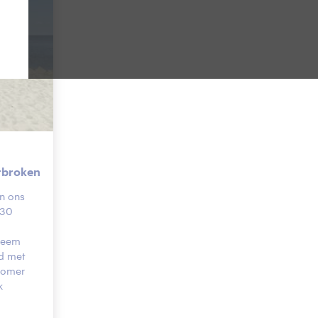
erbroken
in ons
 30
treem
rd met
 zomer
k