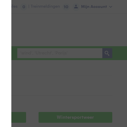
tie:
Files
| Treinmeldingen
Mijn Account
0
10
richt
Wintersportweer