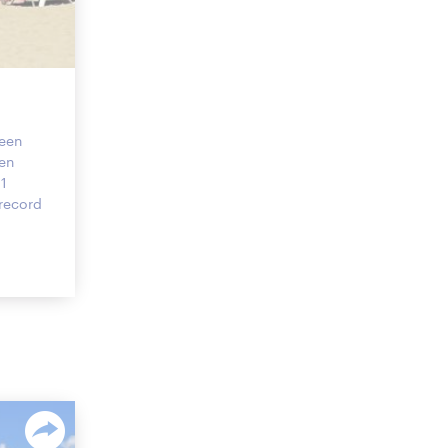
 een
en
1
 record
e