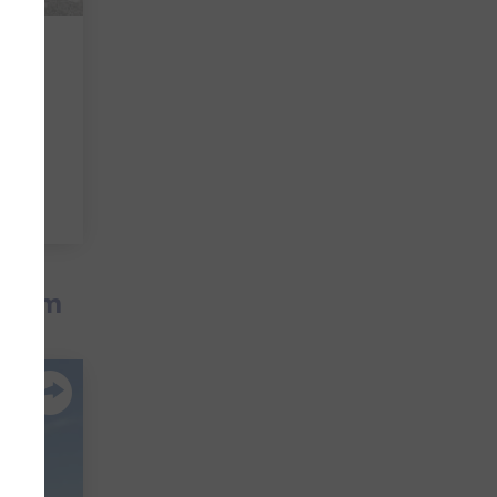
rs in
gio
treem