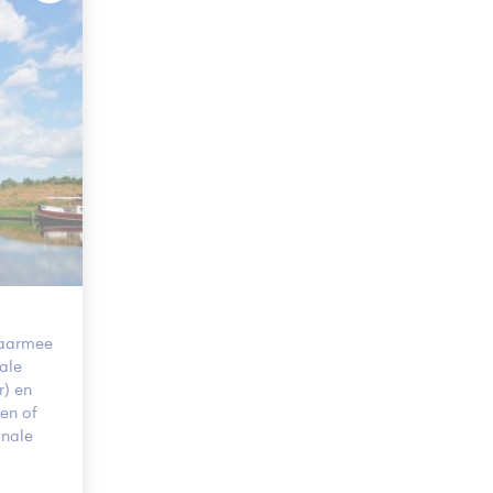
 daarmee
nale
r) en
en of
onale