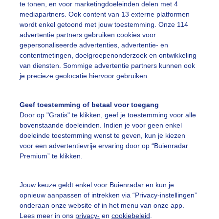
te tonen, en voor marketingdoeleinden delen met 4
mediapartners. Ook content van 13 externe platformen
5-08-2026 om 12:45 door Magdel Erasmus
wordt enkel getoond met jouw toestemming. Onze 114
advertentie partners gebruiken cookies voor
et ene hitterecord sneuvelt na het andere
gepersonaliseerde advertenties, advertentie- en
n Nederland is het vandaag tenminste weer minder heet, maar elde
contentmetingen, doelgroepenonderzoek en ontwikkeling
uropa is dat niet het geval. En hoewel het niet altijd in dezelfde re
van diensten. Sommige advertentie partners kunnen ook
oorkomt, blijft de 35 tot 40 graden voorlopig op de kaarten staan.
je precieze geolocatie hiervoor gebruiken.
Lees de blog
Geef toestemming of betaal voor toegang
Door op "Gratis" te klikken, geef je toestemming voor alle
bovenstaande doeleinden. Indien je voor geen enkel
omer 2026 scoort nu al net zoveel ex
doeleinde toestemming wenst te geven, kun je kiezen
arme dagen als recordjaar 2020
voor een advertentievrije ervaring door op “Buienradar
Premium” te klikken.
Jacob Zeefat | Lelystad
Jouw keuze geldt enkel voor Buienradar en kun je
opnieuw aanpassen of intrekken via “Privacy-instellingen”
onderaan onze website of in het menu van onze app.
Lees meer in ons
privacy-
en
cookiebeleid
.