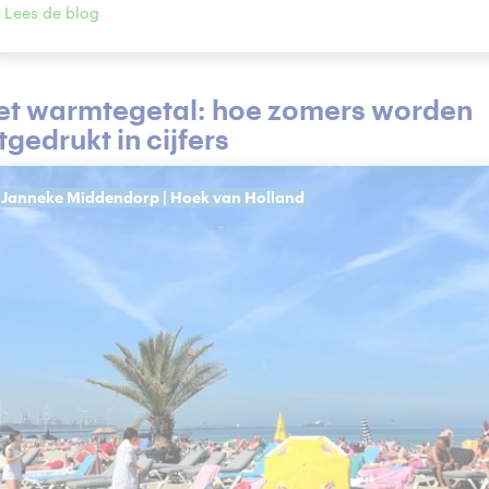
Lees de blog
et warmtegetal: hoe zomers worden
tgedrukt in cijfers
Janneke Middendorp | Hoek van Holland