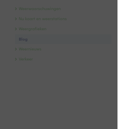
He
Weerwaarschuwingen
Nu kaart en weerstations
Weergrafieken
Blog
Weernieuws
Verkeer