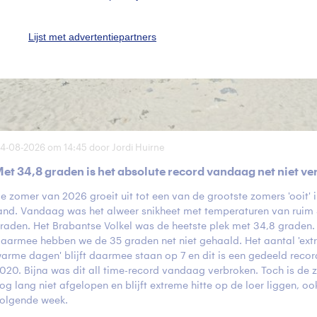
Lijst met advertentiepartners
4-08-2026 om 14:45 door Jordi Huirne
et 34,8 graden is het absolute record vandaag net niet v
e zomer van 2026 groeit uit tot een van de grootste zomers 'ooit' 
and. Vandaag was het alweer snikheet met temperaturen van ruim
raden. Het Brabantse Volkel was de heetste plek met 34,8 graden.
aarmee hebben we de 35 graden net niet gehaald. Het aantal 'ex
arme dagen' blijft daarmee staan op 7 en dit is een gedeeld reco
020. Bijna was dit all time-record vandaag verbroken. Toch is de
og lang niet afgelopen en blijft extreme hitte op de loer liggen, oo
olgende week.