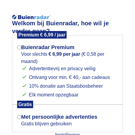
Reisinforma
Welkom bij Buienradar, hoe wil je
verder gaan?
Premium € 6,99 / jaar
Buienradar Premium
Voor slechts
€ 6,99 per jaar
(€ 0,58 per
wijd
Foto en video
Weerzine
maand)
Mogen we je locatie gebruiken voor
Advertentievrij en privacy veilig
het weer?
Ontvang voor min. € 40,- aan cadeaus
10% donatie aan Staatsbosbeheer
et gevonden
Elk moment opzegbaar
Indien je hier nog geen akkoord op hebt
Gratis
es meer:
gegeven, verschijnt er zo een pop-up uit
je browser waarin deze toestemming
Met persoonlijke advertenties
gevraagd wordt.
Gratis blijven gebruiken
Weerbericht
Energieweerbe
Instellingen