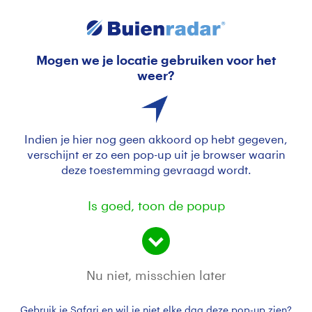
Mogen we je locatie gebruiken voor het
snel kwam dreigende wolk dichterbij
weer?
Indien je hier nog geen akkoord op hebt gegeven,
verschijnt er zo een pop-up uit je browser waarin
deze toestemming gevraagd wordt.
Is goed, toon de popup
ern waaierwolk komt aangesneld.
Nu niet, misschien later
Door: Erna Kool
Gemaakt: 09-06-2026, 34x bekeken
Gebruik je Safari en wil je niet elke dag deze pop-up zien?