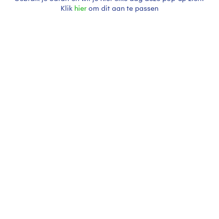
Klik
hier
om dit aan te passen
Zomer
Zon
Wolken
Bekijk slideshow
Een moment geduld aub...
Over Buienradar