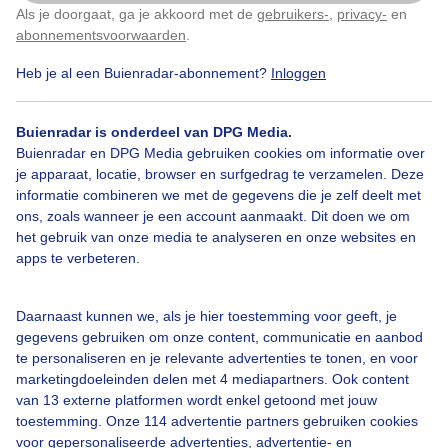
Als je doorgaat, ga je akkoord met de
gebruikers-
,
privacy-
en
Klik
hier
om dit aan te passen
abonnementsvoorwaarden
.
Heb je al een Buienradar-abonnement?
Inloggen
Zon
Regen
Wolken
Buienradar is onderdeel van DPG Media.
Buienradar en DPG Media gebruiken cookies om informatie over
Bekijk slideshow
je apparaat, locatie, browser en surfgedrag te verzamelen. Deze
informatie combineren we met de gegevens die je zelf deelt met
ons, zoals wanneer je een account aanmaakt. Dit doen we om
het gebruik van onze media te analyseren en onze websites en
apps te verbeteren.
Een moment geduld aub...
Daarnaast kunnen we, als je hier toestemming voor geeft, je
gegevens gebruiken om onze content, communicatie en aanbod
te personaliseren en je relevante advertenties te tonen, en voor
marketingdoeleinden delen met 4 mediapartners. Ook content
van 13 externe platformen wordt enkel getoond met jouw
toestemming. Onze 114 advertentie partners gebruiken cookies
voor gepersonaliseerde advertenties, advertentie- en
Over Buienradar