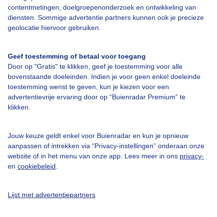
contentmetingen, doelgroepenonderzoek en ontwikkeling van
diensten. Sommige advertentie partners kunnen ook je precieze
Bedrijfsgegevens
geolocatie hiervoor gebruiken.
Veelgestelde vragen
Geef toestemming of betaal voor toegang
Contact
Door op "Gratis" te klikken, geef je toestemming voor alle
Toegankelijkheid
bovenstaande doeleinden. Indien je voor geen enkel doeleinde
toestemming wenst te geven, kun je kiezen voor een
Gebruikersvoorwaarden
advertentievrije ervaring door op “Buienradar Premium” te
klikken.
Adverteren
Buienradar Team
Jouw keuze geldt enkel voor Buienradar en kun je opnieuw
Privacy beleid
aanpassen of intrekken via “Privacy-instellingen” onderaan onze
website of in het menu van onze app. Lees meer in ons
privacy-
Cookie beleid
en
cookiebeleid
.
Privacy instellingen
Gratis weerdata
Lijst met advertentiepartners
@BuienradarNL