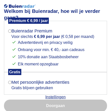
Welkom bij Buienradar, hoe wil je verder
gaan?
Premium € 6,99 / jaar
Mogen we je locatie gebruiken voor het
Explosieve wolken boven zee bij zonsondergang
weer?
Buienradar Premium
Voor slechts
€ 6,99 per jaar
(€ 0,58 per maand)
Advertentievrij en privacy veilig
Ontvang voor min. € 40,- aan cadeaus
Indien je hier nog geen akkoord op hebt gegeven,
verschijnt er zo een pop-up uit je browser waarin
10% donatie aan Staatsbosbeheer
deze toestemming gevraagd wordt.
Elk moment opzegbaar
Gratis
Is goed, toon de popup
Met persoonlijke advertenties
Gratis blijven gebruiken
Rol wolk explosieve wolken
Instellingen
Nu niet, misschien later
Door: Edwin keur
Gemaakt: 09-06-2026, 44x bekeken
Doorgaan
Gebruik je Safari en wil je niet elke dag deze pop-up zien?