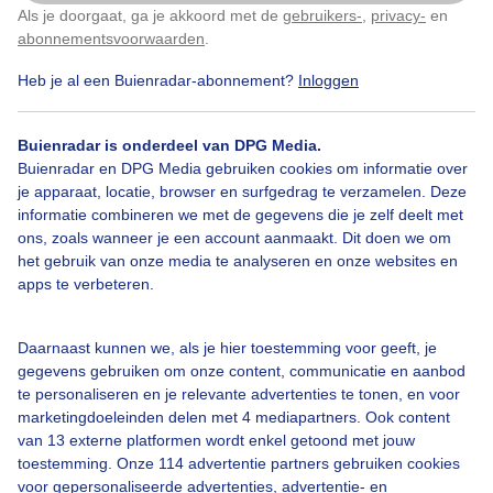
Als je doorgaat, ga je akkoord met de
gebruikers-
,
privacy-
en
Klik
hier
om dit aan te passen
abonnementsvoorwaarden
.
Heb je al een Buienradar-abonnement?
Inloggen
Zon
Regen
Wolken
Buienradar is onderdeel van DPG Media.
Buienradar en DPG Media gebruiken cookies om informatie over
Bekijk slideshow
je apparaat, locatie, browser en surfgedrag te verzamelen. Deze
informatie combineren we met de gegevens die je zelf deelt met
ons, zoals wanneer je een account aanmaakt. Dit doen we om
het gebruik van onze media te analyseren en onze websites en
apps te verbeteren.
Een moment geduld aub...
Daarnaast kunnen we, als je hier toestemming voor geeft, je
gegevens gebruiken om onze content, communicatie en aanbod
te personaliseren en je relevante advertenties te tonen, en voor
marketingdoeleinden delen met 4 mediapartners. Ook content
van 13 externe platformen wordt enkel getoond met jouw
toestemming. Onze 114 advertentie partners gebruiken cookies
voor gepersonaliseerde advertenties, advertentie- en
Over Buienradar