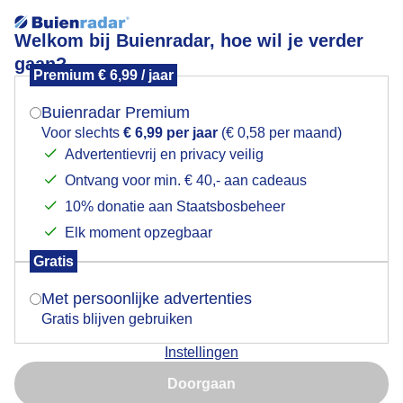
Welkom bij Buienradar, hoe wil je verder
gaan?
Premium € 6,99 / jaar
Mogen we je locatie gebruiken voor het
Regenboog.
weer?
Buienradar Premium
Voor slechts
€ 6,99 per jaar
(€ 0,58 per maand)
Advertentievrij en privacy veilig
Ontvang voor min. € 40,- aan cadeaus
Indien je hier nog geen akkoord op hebt gegeven,
verschijnt er zo een pop-up uit je browser waarin
10% donatie aan Staatsbosbeheer
deze toestemming gevraagd wordt.
Elk moment opzegbaar
Gratis
Is goed, toon de popup
Met persoonlijke advertenties
Gratis blijven gebruiken
Regenboog.
Instellingen
Nu niet, misschien later
Door: Hans Buls
Gemaakt: 09-06-2026, 74x bekeken
Doorgaan
Gebruik je Safari en wil je niet elke dag deze pop-up zien?