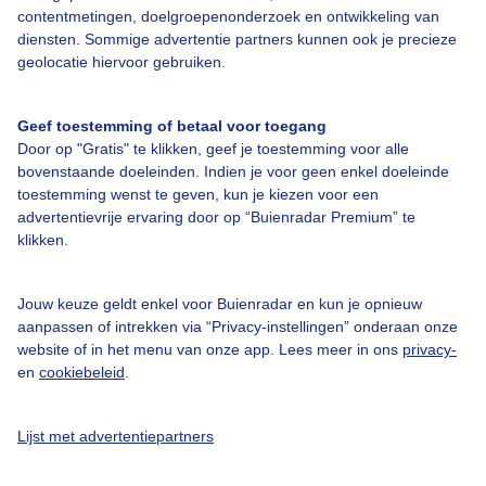
contentmetingen, doelgroepenonderzoek en ontwikkeling van
diensten. Sommige advertentie partners kunnen ook je precieze
Bedrijfsgegevens
geolocatie hiervoor gebruiken.
Veelgestelde vragen
Geef toestemming of betaal voor toegang
Contact
Door op "Gratis" te klikken, geef je toestemming voor alle
Toegankelijkheid
bovenstaande doeleinden. Indien je voor geen enkel doeleinde
toestemming wenst te geven, kun je kiezen voor een
Gebruikersvoorwaarden
advertentievrije ervaring door op “Buienradar Premium” te
klikken.
Adverteren
Buienradar Team
Jouw keuze geldt enkel voor Buienradar en kun je opnieuw
Privacy beleid
aanpassen of intrekken via “Privacy-instellingen” onderaan onze
website of in het menu van onze app. Lees meer in ons
privacy-
Cookie beleid
en
cookiebeleid
.
Privacy instellingen
Gratis weerdata
Lijst met advertentiepartners
@BuienradarNL