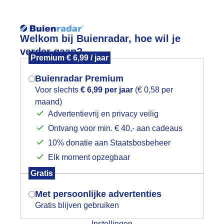
Reisinforma
Welkom bij Buienradar, hoe wil je
verder gaan?
Premium € 6,99 / jaar
Buienradar Premium
Voor slechts
€ 6,99 per jaar
(€ 0,58 per
wijd
Foto en video
Weerzine
maand)
Mogen we je locatie gebruiken voor
Advertentievrij en privacy veilig
het weer?
Zoeken in 
Ontvang voor min. € 40,- aan cadeaus
10% donatie aan Staatsbosbeheer
egenboog en regenwolken bij Zuidho
Elk moment opzegbaar
Indien je hier nog geen akkoord op hebt
Gratis
gegeven, verschijnt er zo een pop-up uit
je browser waarin deze toestemming
Met persoonlijke advertenties
gevraagd wordt.
Gratis blijven gebruiken
Instellingen