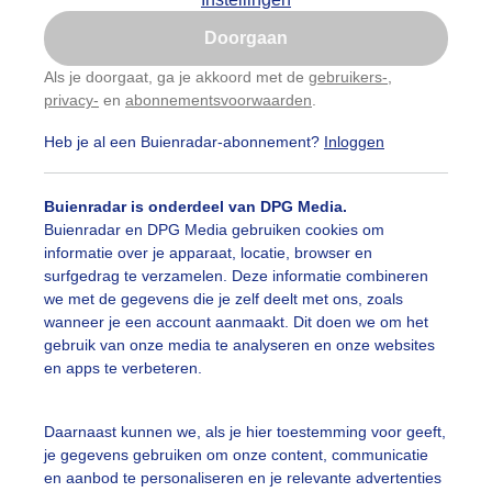
Is goed, toon de popup
Doorgaan
Nu niet, misschien later
Als je doorgaat, ga je akkoord met de
gebruikers-
,
privacy-
en
abonnementsvoorwaarden
.
Gebruik je Safari en wil je niet elke dag deze pop-up
zien?
Heb je al een Buienradar-abonnement?
Inloggen
Klik
hier
om dit aan te passen
Buienradar is onderdeel van DPG Media.
Buienradar en DPG Media gebruiken cookies om
informatie over je apparaat, locatie, browser en
surfgedrag te verzamelen. Deze informatie combineren
we met de gegevens die je zelf deelt met ons, zoals
wanneer je een account aanmaakt. Dit doen we om het
r: Arnout Bolt
Gemaakt: 09-06-2026, 31x bekeken
gebruik van onze media te analyseren en onze websites
en apps te verbeteren.
Daarnaast kunnen we, als je hier toestemming voor geeft,
ekijk slideshow
je gegevens gebruiken om onze content, communicatie
en aanbod te personaliseren en je relevante advertenties