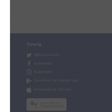
 aub...
Overig
@BuienradarNL
Buienradar
Buienradar
Download de Android app
Download de iOS app