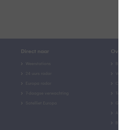
Direct naar
Over B
Weerstations
Bedrij
24 uurs radar
Veelge
Europa radar
Contac
7-daagse verwachting
Toegank
Satelliet Europa
Gebrui
Advert
Buienr