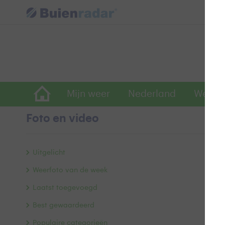
Mijn weer
Nederland
Wereld
Foto en video
R
Uitgelicht
Weerfoto van de week
Laatst toegevoegd
Best gewaardeerd
Populaire categorieën