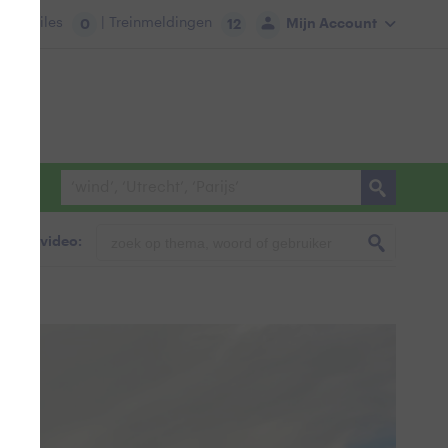
tie:
Files
| Treinmeldingen
Mijn Account
0
12
foto & video:
rn