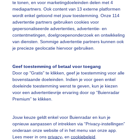
te tonen, en voor marketingdoeleinden delen met 4
mediapartners. Ook content van 13 externe platformen
wordt enkel getoond met jouw toestemming. Onze 114
advertentie partners gebruiken cookies voor
Een moment geduld
gepersonaliseerde advertenties, advertentie- en
contentmetingen, doelgroepenonderzoek en ontwikkeling
van diensten. Sommige advertentie partners kunnen ook
je precieze geolocatie hiervoor gebruiken.
uienradar
Mijn weer
Geef toestemming of betaal voor toegang
fsgegevens
De Bilt
Door op "Gratis" te klikken, geef je toestemming voor alle
stelde vragen
bovenstaande doeleinden. Indien je voor geen enkel
doeleinde toestemming wenst te geven, kun je kiezen
t
voor een advertentievrije ervaring door op “Buienradar
Premium” te klikken.
elijkheid
kersvoorwaarden
Jouw keuze geldt enkel voor Buienradar en kun je
eren
opnieuw aanpassen of intrekken via “Privacy-instellingen”
onderaan onze website of in het menu van onze app.
adar Team
Lees meer in ons
privacy-
en
cookiebeleid
.