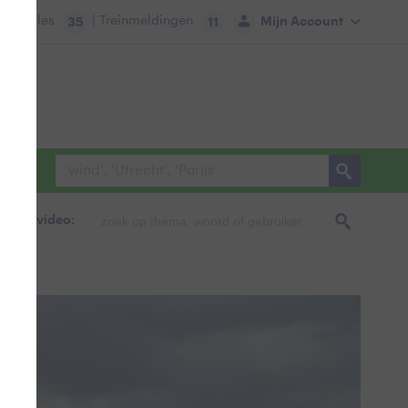
tie:
Files
| Treinmeldingen
Mijn Account
35
11
foto & video: