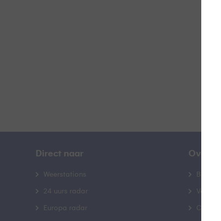
D
B
Direct naar
Over B
Weerstations
Bedrij
24 uurs radar
Veelge
Europa radar
Contac