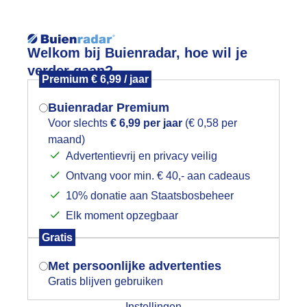
Reisinforma
Welkom bij Buienradar, hoe wil je
verder gaan?
Premium € 6,99 / jaar
Buienradar Premium
Voor slechts
€ 6,99 per jaar
(€ 0,58 per
wijd
Foto en video
Weerzine
maand)
Mogen we je locatie gebruiken voor
Advertentievrij en privacy veilig
het weer?
Zoeken in 
Ontvang voor min. € 40,- aan cadeaus
10% donatie aan Staatsbosbeheer
onkere lucht met regenboog
Elk moment opzegbaar
Indien je hier nog geen akkoord op hebt
Gratis
gegeven, verschijnt er zo een pop-up uit
je browser waarin deze toestemming
Met persoonlijke advertenties
gevraagd wordt.
Gratis blijven gebruiken
Instellingen