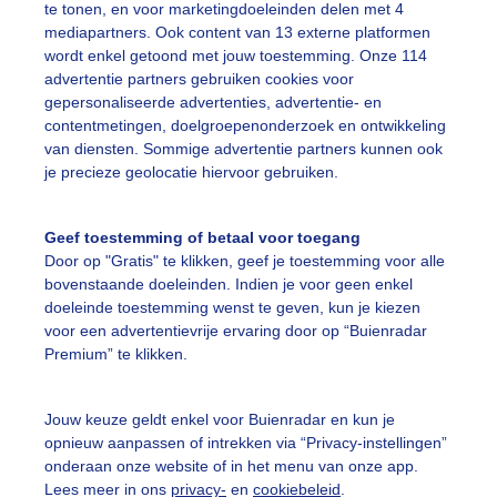
onkerelucht
Regenboog
te tonen, en voor marketingdoeleinden delen met 4
mediapartners. Ook content van 13 externe platformen
wordt enkel getoond met jouw toestemming. Onze 114
advertentie partners gebruiken cookies voor
ekijk slideshow
gepersonaliseerde advertenties, advertentie- en
contentmetingen, doelgroepenonderzoek en ontwikkeling
van diensten. Sommige advertentie partners kunnen ook
je precieze geolocatie hiervoor gebruiken.
Geef toestemming of betaal voor toegang
Een moment geduld
Door op "Gratis" te klikken, geef je toestemming voor alle
bovenstaande doeleinden. Indien je voor geen enkel
doeleinde toestemming wenst te geven, kun je kiezen
voor een advertentievrije ervaring door op “Buienradar
uienradar
Mijn weer
Premium” te klikken.
fsgegevens
De Bilt
Jouw keuze geldt enkel voor Buienradar en kun je
stelde vragen
opnieuw aanpassen of intrekken via “Privacy-instellingen”
onderaan onze website of in het menu van onze app.
t
Lees meer in ons
privacy-
en
cookiebeleid
.