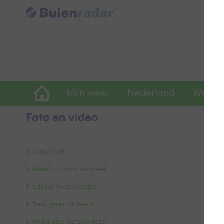
Mijn weer
Nederland
Wereld
Foto en video
D
Uitgelicht
Weerfoto van de week
Laatst toegevoegd
Best gewaardeerd
Populaire categorieën