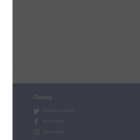
 aub...
Overig
@BuienradarNL
Buienradar
Buienradar