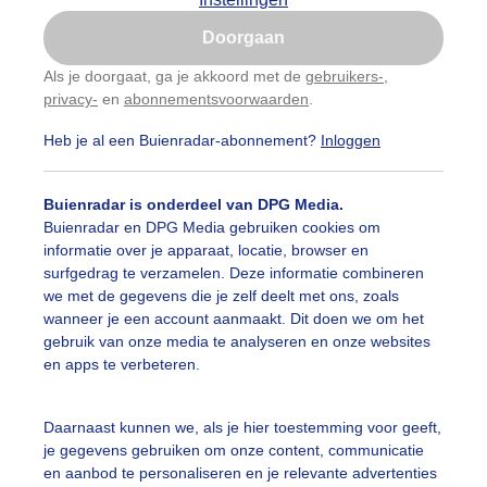
Is goed, toon de popup
Doorgaan
Nu niet, misschien later
Als je doorgaat, ga je akkoord met de
gebruikers-
,
privacy-
en
abonnementsvoorwaarden
.
Gebruik je Safari en wil je niet elke dag deze pop-up
zien?
Heb je al een Buienradar-abonnement?
Inloggen
Klik
hier
om dit aan te passen
Buienradar is onderdeel van DPG Media.
Buienradar en DPG Media gebruiken cookies om
informatie over je apparaat, locatie, browser en
surfgedrag te verzamelen. Deze informatie combineren
we met de gegevens die je zelf deelt met ons, zoals
wanneer je een account aanmaakt. Dit doen we om het
gebruik van onze media te analyseren en onze websites
en apps te verbeteren.
Daarnaast kunnen we, als je hier toestemming voor geeft,
r: Jolanda Pelkmans
Gemaakt: 09-06-2026, 72x bekeken
je gegevens gebruiken om onze content, communicatie
en aanbod te personaliseren en je relevante advertenties