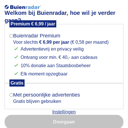
Welkom bij Buienradar, hoe wil je verder
gaan?
Premium € 6,99 / jaar
Mogen we je locatie gebruiken voor het
Regen, veel wind en wat gerommel
weer?
Buienradar Premium
Voor slechts
€ 6,99 per jaar
(€ 0,58 per maand)
Advertentievrij en privacy veilig
Ontvang voor min. € 40,- aan cadeaus
Indien je hier nog geen akkoord op hebt gegeven,
verschijnt er zo een pop-up uit je browser waarin
10% donatie aan Staatsbosbeheer
deze toestemming gevraagd wordt.
Elk moment opzegbaar
Gratis
Is goed, toon de popup
Met persoonlijke advertenties
Gratis blijven gebruiken
Instellingen
Nu niet, misschien later
Door: Ilse Kootkar
Gemaakt: 09-06-2026, 38x bekeken
Doorgaan
Gebruik je Safari en wil je niet elke dag deze pop-up zien?