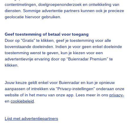
contentmetingen, doelgroepenonderzoek en ontwikkeling van
Veelgestelde vragen
diensten. Sommige advertentie partners kunnen ook je precieze
Contact
geolocatie hiervoor gebruiken.
Toegankelijkheid
Geef toestemming of betaal voor toegang
Gebruikersvoorwaarden
Door op "Gratis" te klikken, geef je toestemming voor alle
Adverteren
bovenstaande doeleinden. Indien je voor geen enkel doeleinde
toestemming wenst te geven, kun je kiezen voor een
Buienradar Team
advertentievrije ervaring door op “Buienradar Premium” te
klikken.
Privacy beleid
Cookie beleid
Jouw keuze geldt enkel voor Buienradar en kun je opnieuw
Privacy instellingen
aanpassen of intrekken via “Privacy-instellingen” onderaan onze
website of in het menu van onze app. Lees meer in ons
privacy-
Gratis weerdata
en
cookiebeleid
.
@BuienradarNL
Lijst met advertentiepartners
Buienradar
Buienradar