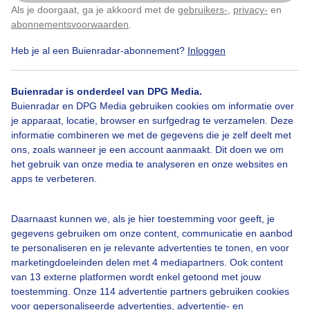
Als je doorgaat, ga je akkoord met de
gebruikers-
,
privacy-
en
Klik
hier
om dit aan te passen
abonnementsvoorwaarden
.
Heb je al een Buienradar-abonnement?
Inloggen
Bekijk slideshow
Buienradar is onderdeel van DPG Media.
Buienradar en DPG Media gebruiken cookies om informatie over
je apparaat, locatie, browser en surfgedrag te verzamelen. Deze
informatie combineren we met de gegevens die je zelf deelt met
ons, zoals wanneer je een account aanmaakt. Dit doen we om
Een moment geduld aub...
het gebruik van onze media te analyseren en onze websites en
apps te verbeteren.
Daarnaast kunnen we, als je hier toestemming voor geeft, je
gegevens gebruiken om onze content, communicatie en aanbod
te personaliseren en je relevante advertenties te tonen, en voor
Over Buienradar
marketingdoeleinden delen met 4 mediapartners. Ook content
van 13 externe platformen wordt enkel getoond met jouw
toestemming. Onze 114 advertentie partners gebruiken cookies
Bedrijfsgegevens
voor gepersonaliseerde advertenties, advertentie- en