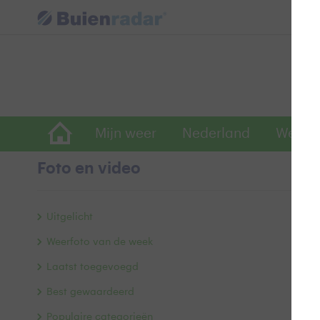
Mijn weer
Nederland
Wereld
Foto en video
R
Uitgelicht
Weerfoto van de week
Laatst toegevoegd
Best gewaardeerd
Populaire categorieën