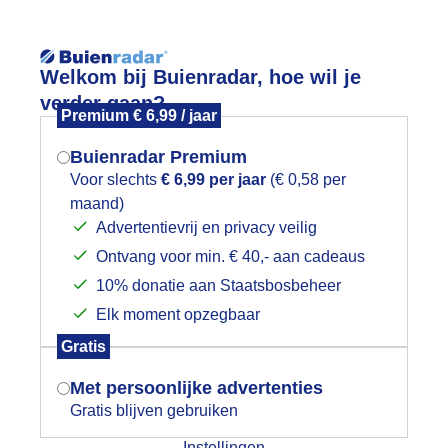
Reisinforma
Welkom bij Buienradar, hoe wil je
verder gaan?
Premium € 6,99 / jaar
Buienradar Premium
Voor slechts
€ 6,99 per jaar
(€ 0,58 per
wijd
Foto en video
Weerzine
maand)
Mogen we je locatie gebruiken voor
Advertentievrij en privacy veilig
het weer?
Zoeken in 
Ontvang voor min. € 40,- aan cadeaus
10% donatie aan Staatsbosbeheer
egen en hagel
Elk moment opzegbaar
Indien je hier nog geen akkoord op hebt
Gratis
gegeven, verschijnt er zo een pop-up uit
je browser waarin deze toestemming
Met persoonlijke advertenties
gevraagd wordt.
Gratis blijven gebruiken
Instellingen