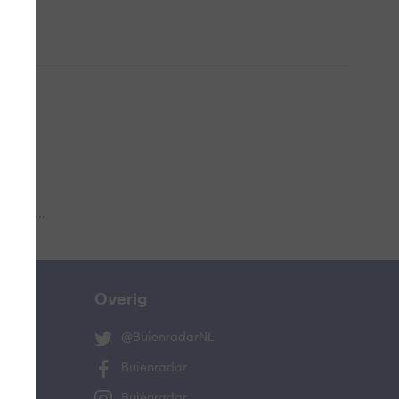
 aub...
Overig
@BuienradarNL
Buienradar
Buienradar