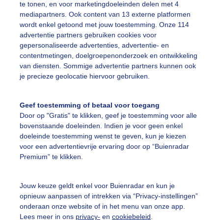
te tonen, en voor marketingdoeleinden delen met 4
mediapartners. Ook content van 13 externe platformen
omer
Wolken
Onweer
wordt enkel getoond met jouw toestemming. Onze 114
advertentie partners gebruiken cookies voor
gepersonaliseerde advertenties, advertentie- en
ekijk slideshow
contentmetingen, doelgroepenonderzoek en ontwikkeling
van diensten. Sommige advertentie partners kunnen ook
je precieze geolocatie hiervoor gebruiken.
Geef toestemming of betaal voor toegang
Door op "Gratis" te klikken, geef je toestemming voor alle
Een moment geduld
bovenstaande doeleinden. Indien je voor geen enkel
doeleinde toestemming wenst te geven, kun je kiezen
voor een advertentievrije ervaring door op “Buienradar
Premium” te klikken.
uienradar
Mijn weer
Jouw keuze geldt enkel voor Buienradar en kun je
fsgegevens
De Bilt
opnieuw aanpassen of intrekken via “Privacy-instellingen”
stelde vragen
onderaan onze website of in het menu van onze app.
Lees meer in ons
privacy-
en
cookiebeleid
.
t