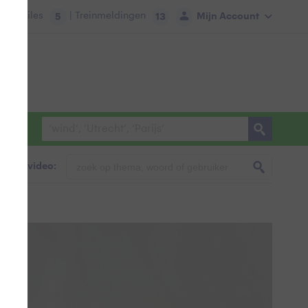
tie:
Files
| Treinmeldingen
Mijn Account
5
13
foto & video: