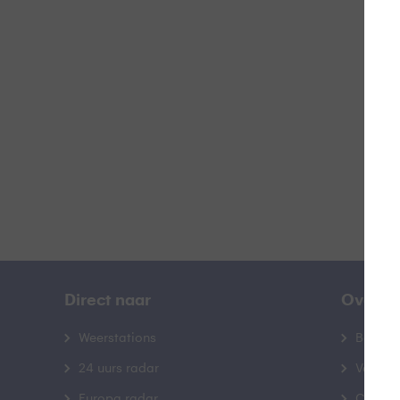
Z
B
Direct naar
Over B
Weerstations
Bedrij
24 uurs radar
Veelge
Europa radar
Contac