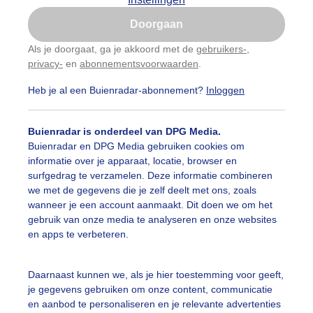
Is goed, toon de popup
Doorgaan
Nu niet, misschien later
Als je doorgaat, ga je akkoord met de
gebruikers-
,
privacy-
en
abonnementsvoorwaarden
.
Gebruik je Safari en wil je niet elke dag deze pop-up
zien?
Heb je al een Buienradar-abonnement?
Inloggen
Klik
hier
om dit aan te passen
Buienradar is onderdeel van DPG Media.
Buienradar en DPG Media gebruiken cookies om
informatie over je apparaat, locatie, browser en
surfgedrag te verzamelen. Deze informatie combineren
we met de gegevens die je zelf deelt met ons, zoals
wanneer je een account aanmaakt. Dit doen we om het
gebruik van onze media te analyseren en onze websites
en apps te verbeteren.
weer boven Roosendaal
Daarnaast kunnen we, als je hier toestemming voor geeft,
je gegevens gebruiken om onze content, communicatie
r: Francien Tax
Gemaakt: 09-06-2026, 30x bekeken
en aanbod te personaliseren en je relevante advertenties