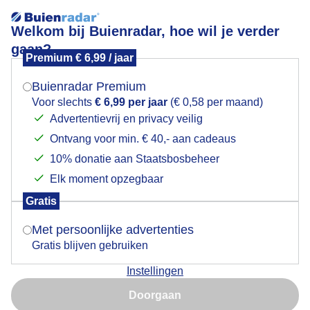
Welkom bij Buienradar, hoe wil je verder
gaan?
Premium € 6,99 / jaar
Mogen we je locatie gebruiken voor het
Dinsdag 9 juni 2026
weer?
Buienradar Premium
Voor slechts
€ 6,99 per jaar
(€ 0,58 per maand)
Advertentievrij en privacy veilig
Ontvang voor min. € 40,- aan cadeaus
Indien je hier nog geen akkoord op hebt gegeven,
verschijnt er zo een pop-up uit je browser waarin
10% donatie aan Staatsbosbeheer
deze toestemming gevraagd wordt.
Elk moment opzegbaar
Gratis
Is goed, toon de popup
Met persoonlijke advertenties
Gratis blijven gebruiken
Instellingen
Nu niet, misschien later
Doorgaan
Gebruik je Safari en wil je niet elke dag deze pop-up zien?