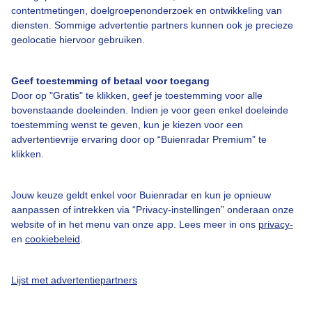
Over Buienradar
contentmetingen, doelgroepenonderzoek en ontwikkeling van
diensten. Sommige advertentie partners kunnen ook je precieze
geolocatie hiervoor gebruiken.
Bedrijfsgegevens
Veelgestelde vragen
Geef toestemming of betaal voor toegang
Contact
Door op "Gratis" te klikken, geef je toestemming voor alle
bovenstaande doeleinden. Indien je voor geen enkel doeleinde
Toegankelijkheid
toestemming wenst te geven, kun je kiezen voor een
advertentievrije ervaring door op “Buienradar Premium” te
Gebruikersvoorwaarden
klikken.
Adverteren
Buienradar Team
Jouw keuze geldt enkel voor Buienradar en kun je opnieuw
aanpassen of intrekken via “Privacy-instellingen” onderaan onze
Privacy beleid
website of in het menu van onze app. Lees meer in ons
privacy-
Cookie beleid
en
cookiebeleid
.
Privacy instellingen
Lijst met advertentiepartners
Gratis weerdata