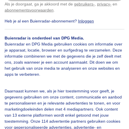
Als je doorgaat, ga je akkoord met de
gebruikers-
,
privacy-
en
Klik
hier
om dit aan te passen
Door: Ilonka Arnoczky
Gemaakt: 09-06-2026, 15x bekeken
abonnementsvoorwaarden
.
Heb je al een Buienradar-abonnement?
Inloggen
Buienradar is onderdeel van DPG Media.
Buienradar en DPG Media gebruiken cookies om informatie over
Bekijk slideshow
je apparaat, locatie, browser en surfgedrag te verzamelen. Deze
informatie combineren we met de gegevens die je zelf deelt met
ons, zoals wanneer je een account aanmaakt. Dit doen we om
het gebruik van onze media te analyseren en onze websites en
apps te verbeteren.
Een moment geduld aub...
Daarnaast kunnen we, als je hier toestemming voor geeft, je
gegevens gebruiken om onze content, communicatie en aanbod
te personaliseren en je relevante advertenties te tonen, en voor
marketingdoeleinden delen met 4 mediapartners. Ook content
van 13 externe platformen wordt enkel getoond met jouw
toestemming. Onze 114 advertentie partners gebruiken cookies
voor gepersonaliseerde advertenties, advertentie- en