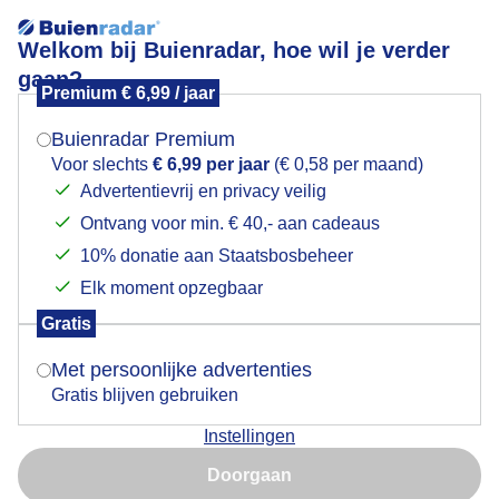
Welkom bij Buienradar, hoe wil je verder
gaan?
Premium € 6,99 / jaar
Mogen we je locatie gebruiken voor het
buien in de middag
weer?
Buienradar Premium
Voor slechts
€ 6,99 per jaar
(€ 0,58 per maand)
Advertentievrij en privacy veilig
Ontvang voor min. € 40,- aan cadeaus
Indien je hier nog geen akkoord op hebt gegeven,
verschijnt er zo een pop-up uit je browser waarin
10% donatie aan Staatsbosbeheer
deze toestemming gevraagd wordt.
Elk moment opzegbaar
Gratis
Is goed, toon de popup
Met persoonlijke advertenties
Gratis blijven gebruiken
regen
Instellingen
Nu niet, misschien later
Door: werner de vliegere
Gemaakt: 09-06-2026, 48x bekeken
Doorgaan
Gebruik je Safari en wil je niet elke dag deze pop-up zien?