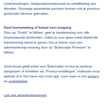
contentmetingen, doelgroepenonderzoek en ontwikkeling van
diensten. Sommige advertentie partners kunnen ook je precieze
Bedrijfsgegevens
geolocatie hiervoor gebruiken.
Veelgestelde vragen
Geef toestemming of betaal voor toegang
Contact
Door op "Gratis" te klikken, geef je toestemming voor alle
Toegankelijkheid
bovenstaande doeleinden. Indien je voor geen enkel doeleinde
toestemming wenst te geven, kun je kiezen voor een
Gebruikersvoorwaarden
advertentievrije ervaring door op “Buienradar Premium” te
klikken.
Adverteren
Buienradar Team
Jouw keuze geldt enkel voor Buienradar en kun je opnieuw
Privacy beleid
aanpassen of intrekken via “Privacy-instellingen” onderaan onze
website of in het menu van onze app. Lees meer in ons
privacy-
Cookie beleid
en
cookiebeleid
.
Privacy instellingen
Gratis weerdata
Lijst met advertentiepartners
@BuienradarNL