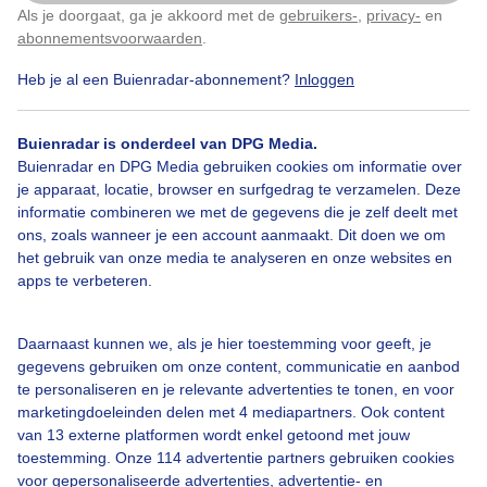
Als je doorgaat, ga je akkoord met de
gebruikers-
,
privacy-
en
Klik
hier
om dit aan te passen
abonnementsvoorwaarden
.
Heb je al een Buienradar-abonnement?
Inloggen
Zomer
Regen
Buienradar is onderdeel van DPG Media.
Buienradar en DPG Media gebruiken cookies om informatie over
Bekijk slideshow
je apparaat, locatie, browser en surfgedrag te verzamelen. Deze
informatie combineren we met de gegevens die je zelf deelt met
ons, zoals wanneer je een account aanmaakt. Dit doen we om
het gebruik van onze media te analyseren en onze websites en
apps te verbeteren.
Een moment geduld aub...
Daarnaast kunnen we, als je hier toestemming voor geeft, je
gegevens gebruiken om onze content, communicatie en aanbod
te personaliseren en je relevante advertenties te tonen, en voor
marketingdoeleinden delen met 4 mediapartners. Ook content
van 13 externe platformen wordt enkel getoond met jouw
toestemming. Onze 114 advertentie partners gebruiken cookies
voor gepersonaliseerde advertenties, advertentie- en
Over Buienradar