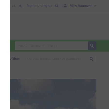
tie:
Files
| Treinmeldingen
Mijn Account
6
14
foto & video: