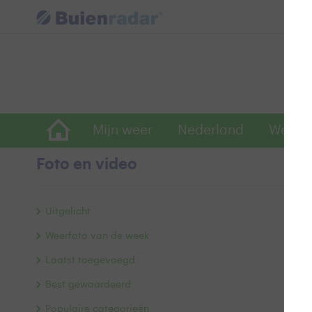
Mijn weer
Nederland
Wereld
Foto en video
Z
Uitgelicht
Weerfoto van de week
Laatst toegevoegd
Best gewaardeerd
Populaire categorieën