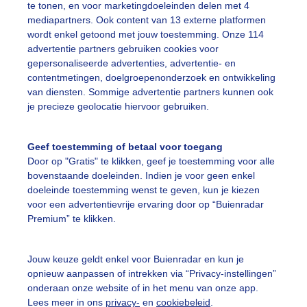
te tonen, en voor marketingdoeleinden delen met 4
mediapartners. Ook content van 13 externe platformen
ekijk slideshow
wordt enkel getoond met jouw toestemming. Onze 114
advertentie partners gebruiken cookies voor
gepersonaliseerde advertenties, advertentie- en
contentmetingen, doelgroepenonderzoek en ontwikkeling
van diensten. Sommige advertentie partners kunnen ook
je precieze geolocatie hiervoor gebruiken.
Een moment geduld
Geef toestemming of betaal voor toegang
Door op "Gratis" te klikken, geef je toestemming voor alle
bovenstaande doeleinden. Indien je voor geen enkel
uienradar
Mijn weer
doeleinde toestemming wenst te geven, kun je kiezen
voor een advertentievrije ervaring door op “Buienradar
fsgegevens
De Bilt
Premium” te klikken.
stelde vragen
t
Jouw keuze geldt enkel voor Buienradar en kun je
opnieuw aanpassen of intrekken via “Privacy-instellingen”
elijkheid
onderaan onze website of in het menu van onze app.
Lees meer in ons
privacy-
en
cookiebeleid
.
kersvoorwaarden