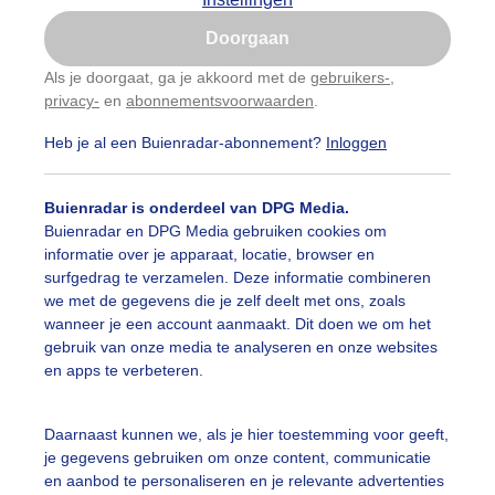
Is goed, toon de popup
Doorgaan
Nu niet, misschien later
Als je doorgaat, ga je akkoord met de
gebruikers-
,
privacy-
en
abonnementsvoorwaarden
.
Gebruik je Safari en wil je niet elke dag deze pop-up
zien?
Heb je al een Buienradar-abonnement?
Inloggen
Klik
hier
om dit aan te passen
Buienradar is onderdeel van DPG Media.
Buienradar en DPG Media gebruiken cookies om
informatie over je apparaat, locatie, browser en
surfgedrag te verzamelen. Deze informatie combineren
we met de gegevens die je zelf deelt met ons, zoals
wanneer je een account aanmaakt. Dit doen we om het
gebruik van onze media te analyseren en onze websites
en apps te verbeteren.
Daarnaast kunnen we, als je hier toestemming voor geeft,
r: Ton Wesselius
Gemaakt: 09-06-2026, 19x bekeken
je gegevens gebruiken om onze content, communicatie
en aanbod te personaliseren en je relevante advertenties