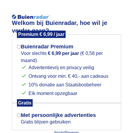
Reisinforma
Welkom bij Buienradar, hoe wil je
verder gaan?
Premium € 6,99 / jaar
Buienradar Premium
Voor slechts
€ 6,99 per jaar
(€ 0,58 per
wijd
Foto en video
Weerzine
maand)
Mogen we je locatie gebruiken voor
Advertentievrij en privacy veilig
het weer?
Zoeken in 
Ontvang voor min. € 40,- aan cadeaus
10% donatie aan Staatsbosbeheer
on
Elk moment opzegbaar
Indien je hier nog geen akkoord op hebt
Gratis
gegeven, verschijnt er zo een pop-up uit
je browser waarin deze toestemming
Met persoonlijke advertenties
gevraagd wordt.
Gratis blijven gebruiken
Instellingen