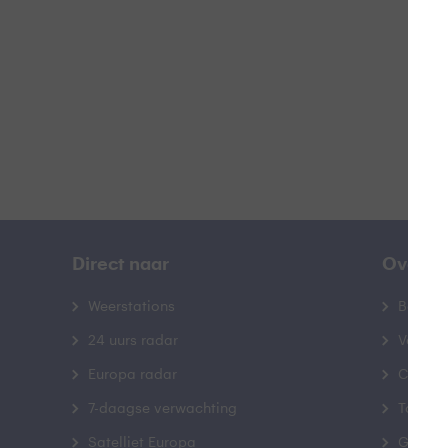
B
Direct naar
Over B
Weerstations
Bedrij
24 uurs radar
Veelge
Europa radar
Contac
7-daagse verwachting
Toegank
Satelliet Europa
Gebrui