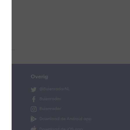
 aub...
Overig
@BuienradarNL
Buienradar
Buienradar
Download de Android app
Download de iOS app