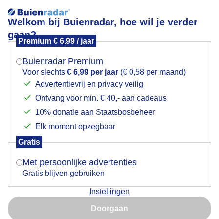
Welkom bij Buienradar, hoe wil je verder
gaan?
Premium € 6,99 / jaar
Mogen we je locatie gebruiken voor het
Wind
weer?
Buienradar Premium
Voor slechts
€ 6,99 per jaar
(€ 0,58 per maand)
Advertentievrij en privacy veilig
Ontvang voor min. € 40,- aan cadeaus
Indien je hier nog geen akkoord op hebt gegeven,
verschijnt er zo een pop-up uit je browser waarin
10% donatie aan Staatsbosbeheer
deze toestemming gevraagd wordt.
Elk moment opzegbaar
Gratis
Is goed, toon de popup
Met persoonlijke advertenties
Gratis blijven gebruiken
Instellingen
Nu niet, misschien later
Door: Ton Wesselius
Gemaakt: 09-06-2026, 15x bekeken
Doorgaan
Gebruik je Safari en wil je niet elke dag deze pop-up zien?