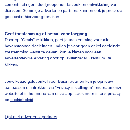
contentmetingen, doelgroepenonderzoek en ontwikkeling van
Veelgestelde vragen
diensten. Sommige advertentie partners kunnen ook je precieze
Contact
geolocatie hiervoor gebruiken.
Toegankelijkheid
Geef toestemming of betaal voor toegang
Gebruikersvoorwaarden
Door op "Gratis" te klikken, geef je toestemming voor alle
Adverteren
bovenstaande doeleinden. Indien je voor geen enkel doeleinde
toestemming wenst te geven, kun je kiezen voor een
Buienradar Team
advertentievrije ervaring door op “Buienradar Premium” te
klikken.
Privacy beleid
Cookie beleid
Jouw keuze geldt enkel voor Buienradar en kun je opnieuw
Privacy instellingen
aanpassen of intrekken via “Privacy-instellingen” onderaan onze
website of in het menu van onze app. Lees meer in ons
privacy-
Gratis weerdata
en
cookiebeleid
.
@BuienradarNL
Lijst met advertentiepartners
Buienradar
Buienradar