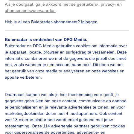
Als je doorgaat, ga je akkoord met de
gebruikers-
,
privacy-
en
Klik
hier
om dit aan te passen
abonnementsvoorwaarden
.
Heb je al een Buienradar-abonnement?
Inloggen
Bekijk slideshow
Buienradar is onderdeel van DPG Media.
Buienradar en DPG Media gebruiken cookies om informatie over
je apparaat, locatie, browser en surfgedrag te verzamelen. Deze
informatie combineren we met de gegevens die je zelf deelt met
ons, zoals wanneer je een account aanmaakt. Dit doen we om
Een moment geduld aub...
het gebruik van onze media te analyseren en onze websites en
apps te verbeteren.
Daarnaast kunnen we, als je hier toestemming voor geeft, je
gegevens gebruiken om onze content, communicatie en aanbod
te personaliseren en je relevante advertenties te tonen, en voor
Over Buienradar
marketingdoeleinden delen met 4 mediapartners. Ook content
van 13 externe platformen wordt enkel getoond met jouw
toestemming. Onze 114 advertentie partners gebruiken cookies
Bedrijfsgegevens
voor gepersonaliseerde advertenties, advertentie- en