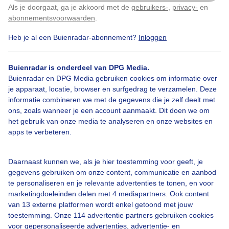
Door: Ton Wesselius
Gemaakt: 09-06-2026, 22x bekeken
Als je doorgaat, ga je akkoord met de
gebruikers-
,
privacy-
en
Klik
hier
om dit aan te passen
abonnementsvoorwaarden
.
Heb je al een Buienradar-abonnement?
Inloggen
Buienradar is onderdeel van DPG Media.
Bekijk slideshow
Buienradar en DPG Media gebruiken cookies om informatie over
je apparaat, locatie, browser en surfgedrag te verzamelen. Deze
informatie combineren we met de gegevens die je zelf deelt met
ons, zoals wanneer je een account aanmaakt. Dit doen we om
het gebruik van onze media te analyseren en onze websites en
apps te verbeteren.
Een moment geduld aub...
Daarnaast kunnen we, als je hier toestemming voor geeft, je
gegevens gebruiken om onze content, communicatie en aanbod
te personaliseren en je relevante advertenties te tonen, en voor
marketingdoeleinden delen met 4 mediapartners. Ook content
van 13 externe platformen wordt enkel getoond met jouw
toestemming. Onze 114 advertentie partners gebruiken cookies
Over Buienradar
voor gepersonaliseerde advertenties, advertentie- en