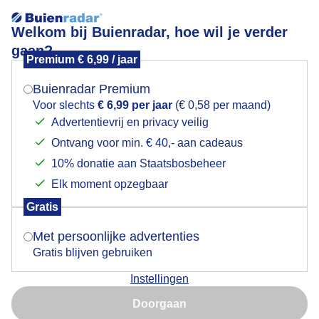
Welkom bij Buienradar, hoe wil je verder
gaan?
Premium € 6,99 / jaar
Mogen we je locatie gebruiken voor het
Lees meer.
weer?
Buienradar Premium
Wind
Voor slechts
€ 6,99 per jaar
(€ 0,58 per maand)
Advertentievrij en privacy veilig
Ontvang voor min. € 40,- aan cadeaus
Indien je hier nog geen akkoord op hebt gegeven,
verschijnt er zo een pop-up uit je browser waarin
10% donatie aan Staatsbosbeheer
deze toestemming gevraagd wordt.
Elk moment opzegbaar
Gratis
Is goed, toon de popup
Met persoonlijke advertenties
Gratis blijven gebruiken
Instellingen
Nu niet, misschien later
Doorgaan
Gebruik je Safari en wil je niet elke dag deze pop-up zien?