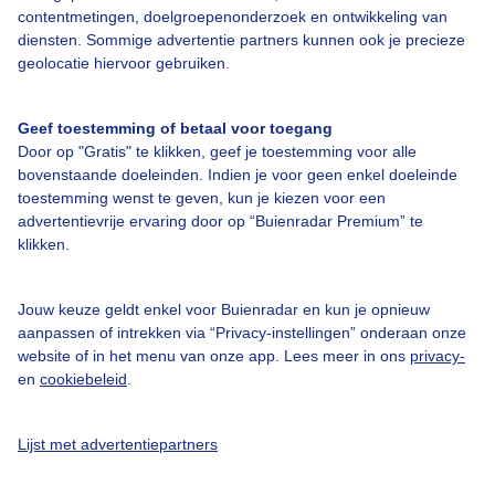
contentmetingen, doelgroepenonderzoek en ontwikkeling van
diensten. Sommige advertentie partners kunnen ook je precieze
Bedrijfsgegevens
geolocatie hiervoor gebruiken.
Veelgestelde vragen
Geef toestemming of betaal voor toegang
Contact
Door op "Gratis" te klikken, geef je toestemming voor alle
bovenstaande doeleinden. Indien je voor geen enkel doeleinde
Toegankelijkheid
toestemming wenst te geven, kun je kiezen voor een
Gebruikersvoorwaarden
advertentievrije ervaring door op “Buienradar Premium” te
klikken.
Adverteren
Buienradar Team
Jouw keuze geldt enkel voor Buienradar en kun je opnieuw
Privacy beleid
aanpassen of intrekken via “Privacy-instellingen” onderaan onze
website of in het menu van onze app. Lees meer in ons
privacy-
Cookie beleid
en
cookiebeleid
.
Privacy instellingen
Gratis weerdata
Lijst met advertentiepartners
@BuienradarNL