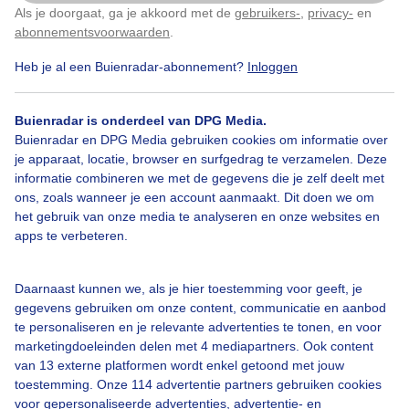
Als je doorgaat, ga je akkoord met de
gebruikers-
,
privacy-
en
Klik
hier
om dit aan te passen
abonnementsvoorwaarden
.
Heb je al een Buienradar-abonnement?
Inloggen
Hollandse
Luchten
Zomer
Buienradar is onderdeel van DPG Media.
Buienradar en DPG Media gebruiken cookies om informatie over
Bekijk slideshow
je apparaat, locatie, browser en surfgedrag te verzamelen. Deze
informatie combineren we met de gegevens die je zelf deelt met
ons, zoals wanneer je een account aanmaakt. Dit doen we om
het gebruik van onze media te analyseren en onze websites en
apps te verbeteren.
Een moment geduld aub...
Daarnaast kunnen we, als je hier toestemming voor geeft, je
gegevens gebruiken om onze content, communicatie en aanbod
te personaliseren en je relevante advertenties te tonen, en voor
marketingdoeleinden delen met 4 mediapartners. Ook content
van 13 externe platformen wordt enkel getoond met jouw
toestemming. Onze 114 advertentie partners gebruiken cookies
voor gepersonaliseerde advertenties, advertentie- en
Over Buienradar