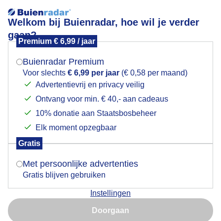
Welkom bij Buienradar, hoe wil je verder
gaan?
Premium € 6,99 / jaar
Mogen we je locatie gebruiken voor het
hollandse luchten
weer?
Buienradar Premium
Voor slechts
€ 6,99 per jaar
(€ 0,58 per maand)
Advertentievrij en privacy veilig
Ontvang voor min. € 40,- aan cadeaus
Indien je hier nog geen akkoord op hebt gegeven,
verschijnt er zo een pop-up uit je browser waarin
10% donatie aan Staatsbosbeheer
deze toestemming gevraagd wordt.
Elk moment opzegbaar
Gratis
Is goed, toon de popup
Met persoonlijke advertenties
Gratis blijven gebruiken
zon en wind met prachtige hollandse luchten
Instellingen
Nu niet, misschien later
Doorgaan
Door: Layla Wijsmuller-Vafi
Gemaakt: 09-06-2026, 50x bekeken
Gebruik je Safari en wil je niet elke dag deze pop-up zien?