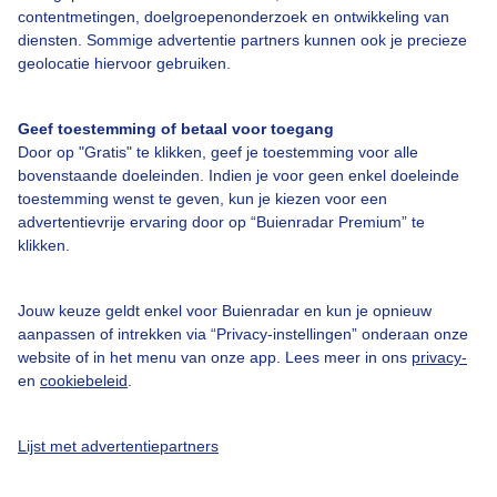
contentmetingen, doelgroepenonderzoek en ontwikkeling van
diensten. Sommige advertentie partners kunnen ook je precieze
Over Buienradar
geolocatie hiervoor gebruiken.
Bedrijfsgegevens
Geef toestemming of betaal voor toegang
Veelgestelde vragen
Door op "Gratis" te klikken, geef je toestemming voor alle
bovenstaande doeleinden. Indien je voor geen enkel doeleinde
Contact
toestemming wenst te geven, kun je kiezen voor een
advertentievrije ervaring door op “Buienradar Premium” te
Toegankelijkheid
klikken.
Gebruikersvoorwaarden
Adverteren
Jouw keuze geldt enkel voor Buienradar en kun je opnieuw
aanpassen of intrekken via “Privacy-instellingen” onderaan onze
Buienradar Team
website of in het menu van onze app. Lees meer in ons
privacy-
Privacy beleid
en
cookiebeleid
.
Cookie beleid
Lijst met advertentiepartners
Privacy instellingen
Gratis weerdata