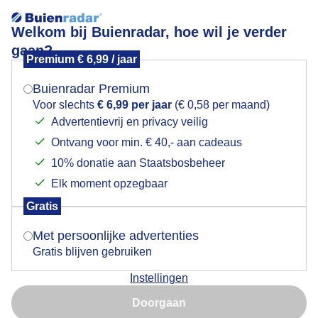
Welkom bij Buienradar, hoe wil je verder
gaan?
Premium € 6,99 / jaar
Mogen we je locatie gebruiken voor het
Lees meer.
weer?
Buienradar Premium
Vriendelijk weer met opbollende stapelwolken
Voor slechts
€ 6,99 per jaar
(€ 0,58 per maand)
Advertentievrij en privacy veilig
Ontvang voor min. € 40,- aan cadeaus
Indien je hier nog geen akkoord op hebt gegeven,
verschijnt er zo een pop-up uit je browser waarin
10% donatie aan Staatsbosbeheer
deze toestemming gevraagd wordt.
Elk moment opzegbaar
Gratis
Is goed, toon de popup
Met persoonlijke advertenties
Gratis blijven gebruiken
Instellingen
Nu niet, misschien later
Vriendelijk weer met opbollende stapelwolken
Doorgaan
Gebruik je Safari en wil je niet elke dag deze pop-up zien?