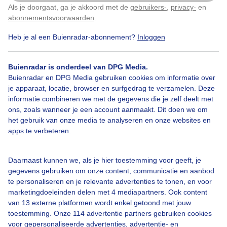
Als je doorgaat, ga je akkoord met de
gebruikers-
,
privacy-
en
Klik
hier
om dit aan te passen
Door: Jos Hebben
Gemaakt: 09-06-2026, 19x bekeken
abonnementsvoorwaarden
.
Heb je al een Buienradar-abonnement?
Inloggen
Zomer
Zon
Wolken
Buienradar is onderdeel van DPG Media.
Buienradar en DPG Media gebruiken cookies om informatie over
je apparaat, locatie, browser en surfgedrag te verzamelen. Deze
informatie combineren we met de gegevens die je zelf deelt met
Bekijk slideshow
ons, zoals wanneer je een account aanmaakt. Dit doen we om
het gebruik van onze media te analyseren en onze websites en
apps te verbeteren.
Daarnaast kunnen we, als je hier toestemming voor geeft, je
Een moment geduld aub...
gegevens gebruiken om onze content, communicatie en aanbod
te personaliseren en je relevante advertenties te tonen, en voor
marketingdoeleinden delen met 4 mediapartners. Ook content
van 13 externe platformen wordt enkel getoond met jouw
toestemming. Onze 114 advertentie partners gebruiken cookies
voor gepersonaliseerde advertenties, advertentie- en