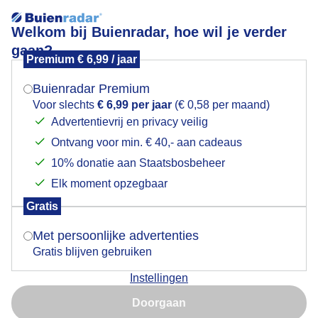
Welkom bij Buienradar, hoe wil je verder
gaan?
Premium € 6,99 / jaar
Mogen we je locatie gebruiken voor het
Zon en wolken
weer?
Buienradar Premium
Voor slechts
€ 6,99 per jaar
(€ 0,58 per maand)
Advertentievrij en privacy veilig
Ontvang voor min. € 40,- aan cadeaus
Indien je hier nog geen akkoord op hebt gegeven,
verschijnt er zo een pop-up uit je browser waarin
10% donatie aan Staatsbosbeheer
deze toestemming gevraagd wordt.
Elk moment opzegbaar
Gratis
Is goed, toon de popup
Met persoonlijke advertenties
Gratis blijven gebruiken
Vanmiddag in de Kennemerduinen
Instellingen
Nu niet, misschien later
Door: Yvonne Raphael
Gemaakt: 09-06-2026, 20x bekeken
Doorgaan
Gebruik je Safari en wil je niet elke dag deze pop-up zien?