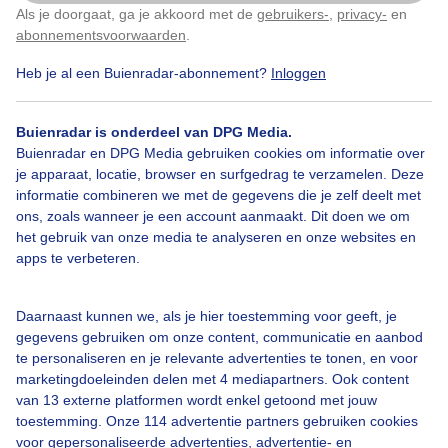
Als je doorgaat, ga je akkoord met de
gebruikers-
,
privacy-
en
Klik
hier
om dit aan te passen
abonnementsvoorwaarden
.
Heb je al een Buienradar-abonnement?
Inloggen
Duinen
Zon
Wolken
Buienradar is onderdeel van DPG Media.
Buienradar en DPG Media gebruiken cookies om informatie over
Bekijk slideshow
je apparaat, locatie, browser en surfgedrag te verzamelen. Deze
informatie combineren we met de gegevens die je zelf deelt met
ons, zoals wanneer je een account aanmaakt. Dit doen we om
het gebruik van onze media te analyseren en onze websites en
apps te verbeteren.
Een moment geduld aub...
Daarnaast kunnen we, als je hier toestemming voor geeft, je
gegevens gebruiken om onze content, communicatie en aanbod
te personaliseren en je relevante advertenties te tonen, en voor
marketingdoeleinden delen met 4 mediapartners. Ook content
van 13 externe platformen wordt enkel getoond met jouw
toestemming. Onze 114 advertentie partners gebruiken cookies
voor gepersonaliseerde advertenties, advertentie- en
Over Buienradar