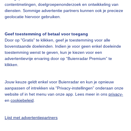
contentmetingen, doelgroepenonderzoek en ontwikkeling van
diensten. Sommige advertentie partners kunnen ook je precieze
Bedrijfsgegevens
geolocatie hiervoor gebruiken.
Veelgestelde vragen
Geef toestemming of betaal voor toegang
Contact
Door op "Gratis" te klikken, geef je toestemming voor alle
Toegankelijkheid
bovenstaande doeleinden. Indien je voor geen enkel doeleinde
toestemming wenst te geven, kun je kiezen voor een
Gebruikersvoorwaarden
advertentievrije ervaring door op “Buienradar Premium” te
klikken.
Adverteren
Buienradar Team
Jouw keuze geldt enkel voor Buienradar en kun je opnieuw
Privacy beleid
aanpassen of intrekken via “Privacy-instellingen” onderaan onze
website of in het menu van onze app. Lees meer in ons
privacy-
Cookie beleid
en
cookiebeleid
.
Privacy instellingen
Gratis weerdata
Lijst met advertentiepartners
@BuienradarNL