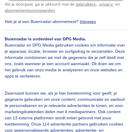
Als je doorgaat, ga je akkoord met de
gebruikers-
,
privacy-
en
Klik
hier
om dit aan te passen
abonnementsvoorwaarden
.
Heb je al een Buienradar-abonnement?
Inloggen
Wolken
Wind
Buienradar is onderdeel van DPG Media.
Buienradar en DPG Media gebruiken cookies om informatie over
Bekijk slideshow
je apparaat, locatie, browser en surfgedrag te verzamelen. Deze
informatie combineren we met de gegevens die je zelf deelt met
ons, zoals wanneer je een account aanmaakt. Dit doen we om
het gebruik van onze media te analyseren en onze websites en
apps te verbeteren.
Een moment geduld aub...
Daarnaast kunnen we, als je hier toestemming voor geeft, je
gegevens gebruiken om onze content, communicatie en aanbod
te personaliseren en je relevante advertenties te tonen, en voor
marketingdoeleinden delen met 4 mediapartners. Ook content
van 13 externe platformen wordt enkel getoond met jouw
toestemming. Onze 114 advertentie partners gebruiken cookies
voor gepersonaliseerde advertenties, advertentie- en
Over Buienradar