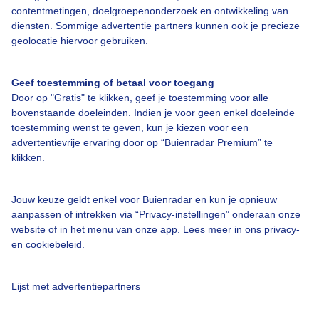
contentmetingen, doelgroepenonderzoek en ontwikkeling van
diensten. Sommige advertentie partners kunnen ook je precieze
Bedrijfsgegevens
geolocatie hiervoor gebruiken.
Veelgestelde vragen
Geef toestemming of betaal voor toegang
Contact
Door op "Gratis" te klikken, geef je toestemming voor alle
Toegankelijkheid
bovenstaande doeleinden. Indien je voor geen enkel doeleinde
toestemming wenst te geven, kun je kiezen voor een
Gebruikersvoorwaarden
advertentievrije ervaring door op “Buienradar Premium” te
klikken.
Adverteren
Buienradar Team
Jouw keuze geldt enkel voor Buienradar en kun je opnieuw
Privacy beleid
aanpassen of intrekken via “Privacy-instellingen” onderaan onze
website of in het menu van onze app. Lees meer in ons
privacy-
Cookie beleid
en
cookiebeleid
.
Privacy instellingen
Gratis weerdata
Lijst met advertentiepartners
@BuienradarNL