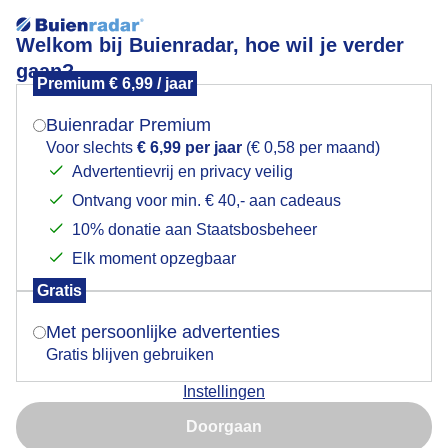
Welkom bij Buienradar, hoe wil je verder
gaan?
Premium € 6,99 / jaar
Mogen we je locatie gebruiken voor het
wind, vriendelijke bewolking en zon bij de Oranjezon
weer?
Buienradar Premium
Voor slechts
€ 6,99 per jaar
(€ 0,58 per maand)
Advertentievrij en privacy veilig
Ontvang voor min. € 40,- aan cadeaus
Indien je hier nog geen akkoord op hebt gegeven,
verschijnt er zo een pop-up uit je browser waarin
10% donatie aan Staatsbosbeheer
deze toestemming gevraagd wordt.
Elk moment opzegbaar
Gratis
Is goed, toon de popup
Met persoonlijke advertenties
Gratis blijven gebruiken
heerlijk wandelweer bij de oranjezon
Instellingen
Nu niet, misschien later
Door: Astrid Wiessner Hoog
Gemaakt: 09-06-2026, 32x bekeken
Doorgaan
Gebruik je Safari en wil je niet elke dag deze pop-up zien?