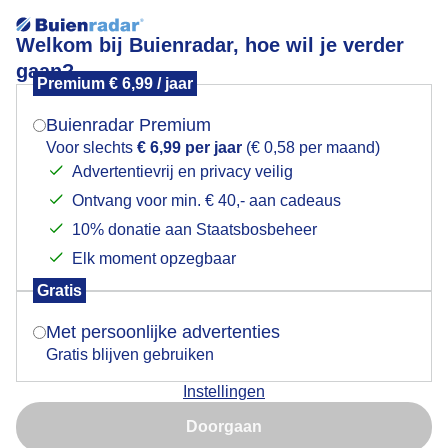
Welkom bij Buienradar, hoe wil je verder
gaan?
Premium € 6,99 / jaar
Mogen we je locatie gebruiken voor het
Paarden en oranje vlaggen stapelwolken blauwe
weer?
lucht aan zee
Buienradar Premium
Voor slechts
€ 6,99 per jaar
(€ 0,58 per maand)
Advertentievrij en privacy veilig
Ontvang voor min. € 40,- aan cadeaus
Indien je hier nog geen akkoord op hebt gegeven,
verschijnt er zo een pop-up uit je browser waarin
10% donatie aan Staatsbosbeheer
deze toestemming gevraagd wordt.
Elk moment opzegbaar
Gratis
Is goed, toon de popup
Met persoonlijke advertenties
Gratis blijven gebruiken
Instellingen
Nu niet, misschien later
Door: John Dalhuijsen
Gemaakt: 09-06-2026, 17x bekeken
Doorgaan
Gebruik je Safari en wil je niet elke dag deze pop-up zien?