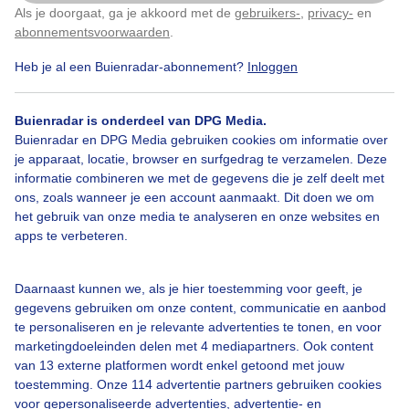
Als je doorgaat, ga je akkoord met de
gebruikers-
,
privacy-
en
Klik
hier
om dit aan te passen
abonnementsvoorwaarden
.
Heb je al een Buienradar-abonnement?
Inloggen
Bekijk slideshow
Buienradar is onderdeel van DPG Media.
Buienradar en DPG Media gebruiken cookies om informatie over
je apparaat, locatie, browser en surfgedrag te verzamelen. Deze
informatie combineren we met de gegevens die je zelf deelt met
ons, zoals wanneer je een account aanmaakt. Dit doen we om
het gebruik van onze media te analyseren en onze websites en
Een moment geduld aub...
apps te verbeteren.
Daarnaast kunnen we, als je hier toestemming voor geeft, je
gegevens gebruiken om onze content, communicatie en aanbod
te personaliseren en je relevante advertenties te tonen, en voor
marketingdoeleinden delen met 4 mediapartners. Ook content
Over Buienradar
van 13 externe platformen wordt enkel getoond met jouw
toestemming. Onze 114 advertentie partners gebruiken cookies
voor gepersonaliseerde advertenties, advertentie- en