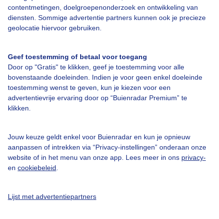
Bedrijfsgegevens
contentmetingen, doelgroepenonderzoek en ontwikkeling van
diensten. Sommige advertentie partners kunnen ook je precieze
Veelgestelde vragen
geolocatie hiervoor gebruiken.
Contact
Toegankelijkheid
Geef toestemming of betaal voor toegang
Door op "Gratis" te klikken, geef je toestemming voor alle
Gebruikersvoorwaarden
bovenstaande doeleinden. Indien je voor geen enkel doeleinde
Adverteren
toestemming wenst te geven, kun je kiezen voor een
advertentievrije ervaring door op “Buienradar Premium” te
Buienradar Team
klikken.
Privacy beleid
Cookie beleid
Jouw keuze geldt enkel voor Buienradar en kun je opnieuw
aanpassen of intrekken via “Privacy-instellingen” onderaan onze
Privacy instellingen
website of in het menu van onze app. Lees meer in ons
privacy-
en
cookiebeleid
.
Gratis weerdata
@BuienradarNL
Lijst met advertentiepartners
Buienradar