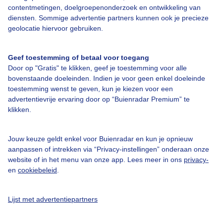
Bedrijfsgegevens
contentmetingen, doelgroepenonderzoek en ontwikkeling van
diensten. Sommige advertentie partners kunnen ook je precieze
Veelgestelde vragen
geolocatie hiervoor gebruiken.
Contact
Toegankelijkheid
Geef toestemming of betaal voor toegang
Door op "Gratis" te klikken, geef je toestemming voor alle
Gebruikersvoorwaarden
bovenstaande doeleinden. Indien je voor geen enkel doeleinde
Adverteren
toestemming wenst te geven, kun je kiezen voor een
advertentievrije ervaring door op “Buienradar Premium” te
Buienradar Team
klikken.
Privacy beleid
Cookie beleid
Jouw keuze geldt enkel voor Buienradar en kun je opnieuw
aanpassen of intrekken via “Privacy-instellingen” onderaan onze
Privacy instellingen
website of in het menu van onze app. Lees meer in ons
privacy-
en
cookiebeleid
.
Gratis weerdata
@BuienradarNL
Lijst met advertentiepartners
Buienradar