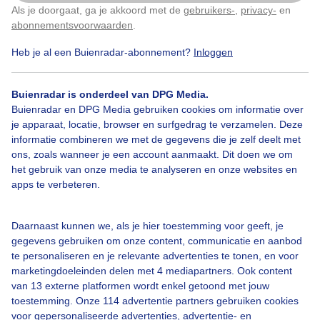
Als je doorgaat, ga je akkoord met de
gebruikers-
,
privacy-
en
Klik
hier
om dit aan te passen
abonnementsvoorwaarden
.
Heb je al een Buienradar-abonnement?
Inloggen
Bekijk slideshow
Buienradar is onderdeel van DPG Media.
Buienradar en DPG Media gebruiken cookies om informatie over
je apparaat, locatie, browser en surfgedrag te verzamelen. Deze
informatie combineren we met de gegevens die je zelf deelt met
ons, zoals wanneer je een account aanmaakt. Dit doen we om
het gebruik van onze media te analyseren en onze websites en
Een moment geduld aub...
apps te verbeteren.
Daarnaast kunnen we, als je hier toestemming voor geeft, je
gegevens gebruiken om onze content, communicatie en aanbod
te personaliseren en je relevante advertenties te tonen, en voor
marketingdoeleinden delen met 4 mediapartners. Ook content
Over Buienradar
van 13 externe platformen wordt enkel getoond met jouw
toestemming. Onze 114 advertentie partners gebruiken cookies
voor gepersonaliseerde advertenties, advertentie- en