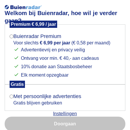
Welkom bij Buienradar, hoe wil je verder
gaan?
Premium € 6,99 / jaar
Mogen we je locatie gebruiken voor het
Paarden en oranje vlaggen stapelwolken blauwe
weer?
lucht aan zee
Buienradar Premium
Voor slechts
€ 6,99 per jaar
(€ 0,58 per maand)
Advertentievrij en privacy veilig
Ontvang voor min. € 40,- aan cadeaus
Indien je hier nog geen akkoord op hebt gegeven,
verschijnt er zo een pop-up uit je browser waarin
10% donatie aan Staatsbosbeheer
deze toestemming gevraagd wordt.
Elk moment opzegbaar
Gratis
Is goed, toon de popup
Met persoonlijke advertenties
Gratis blijven gebruiken
Instellingen
Nu niet, misschien later
Door: John Dalhuijsen
Gemaakt: 09-06-2026, 22x bekeken
Doorgaan
Gebruik je Safari en wil je niet elke dag deze pop-up zien?