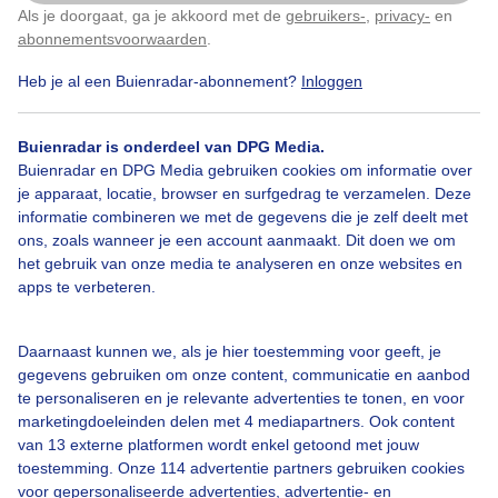
Als je doorgaat, ga je akkoord met de
gebruikers-
,
privacy-
en
Klik
hier
om dit aan te passen
abonnementsvoorwaarden
.
Wolken Blauwe lucht Wolkenlucht
Heb je al een Buienradar-abonnement?
Inloggen
Door: Sandra Romijn
Gemaakt: 09-06-2026, 49x bekeken
Buienradar is onderdeel van DPG Media.
Buienradar en DPG Media gebruiken cookies om informatie over
je apparaat, locatie, browser en surfgedrag te verzamelen. Deze
informatie combineren we met de gegevens die je zelf deelt met
#blauwelucht
Wolken
ons, zoals wanneer je een account aanmaakt. Dit doen we om
het gebruik van onze media te analyseren en onze websites en
apps te verbeteren.
Bekijk slideshow
Daarnaast kunnen we, als je hier toestemming voor geeft, je
gegevens gebruiken om onze content, communicatie en aanbod
te personaliseren en je relevante advertenties te tonen, en voor
marketingdoeleinden delen met 4 mediapartners. Ook content
van 13 externe platformen wordt enkel getoond met jouw
Een moment geduld aub...
toestemming. Onze 114 advertentie partners gebruiken cookies
voor gepersonaliseerde advertenties, advertentie- en