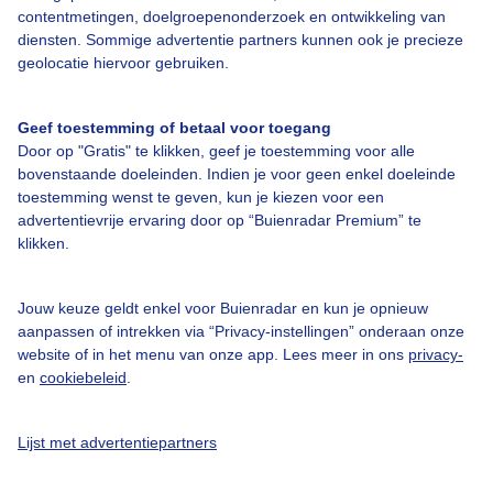
contentmetingen, doelgroepenonderzoek en ontwikkeling van
diensten. Sommige advertentie partners kunnen ook je precieze
geolocatie hiervoor gebruiken.
Geef toestemming of betaal voor toegang
Over Buienradar
Door op "Gratis" te klikken, geef je toestemming voor alle
bovenstaande doeleinden. Indien je voor geen enkel doeleinde
Bedrijfsgegevens
toestemming wenst te geven, kun je kiezen voor een
advertentievrije ervaring door op “Buienradar Premium” te
Veelgestelde vragen
klikken.
Contact
Toegankelijkheid
Jouw keuze geldt enkel voor Buienradar en kun je opnieuw
aanpassen of intrekken via “Privacy-instellingen” onderaan onze
Gebruikersvoorwaarden
website of in het menu van onze app. Lees meer in ons
privacy-
en
cookiebeleid
.
Adverteren
Buienradar Team
Lijst met advertentiepartners
Privacy beleid