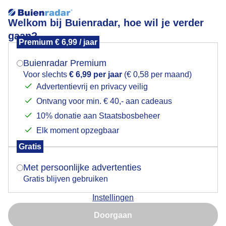
Welkom bij Buienradar, hoe wil je verder
gaan?
Premium € 6,99 / jaar
Mogen we je locatie gebruiken voor het
Lees meer.
weer?
Buienradar Premium
Wolken en blauwe lucht
Voor slechts
€ 6,99 per jaar
(€ 0,58 per maand)
Advertentievrij en privacy veilig
Ontvang voor min. € 40,- aan cadeaus
Indien je hier nog geen akkoord op hebt gegeven,
verschijnt er zo een pop-up uit je browser waarin
10% donatie aan Staatsbosbeheer
deze toestemming gevraagd wordt.
Elk moment opzegbaar
Gratis
Is goed, toon de popup
Met persoonlijke advertenties
Gratis blijven gebruiken
Instellingen
Nu niet, misschien later
Doorgaan
Gebruik je Safari en wil je niet elke dag deze pop-up zien?