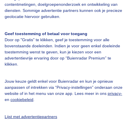
Over Buienradar
contentmetingen, doelgroepenonderzoek en ontwikkeling van
diensten. Sommige advertentie partners kunnen ook je precieze
geolocatie hiervoor gebruiken.
Bedrijfsgegevens
Veelgestelde vragen
Geef toestemming of betaal voor toegang
Door op "Gratis" te klikken, geef je toestemming voor alle
Contact
bovenstaande doeleinden. Indien je voor geen enkel doeleinde
Toegankelijkheid
toestemming wenst te geven, kun je kiezen voor een
advertentievrije ervaring door op “Buienradar Premium” te
Gebruikersvoorwaarden
klikken.
Adverteren
Buienradar Team
Jouw keuze geldt enkel voor Buienradar en kun je opnieuw
aanpassen of intrekken via “Privacy-instellingen” onderaan onze
Privacy beleid
website of in het menu van onze app. Lees meer in ons
privacy-
en
cookiebeleid
.
Cookie beleid
Privacy instellingen
Lijst met advertentiepartners
Gratis weerdata