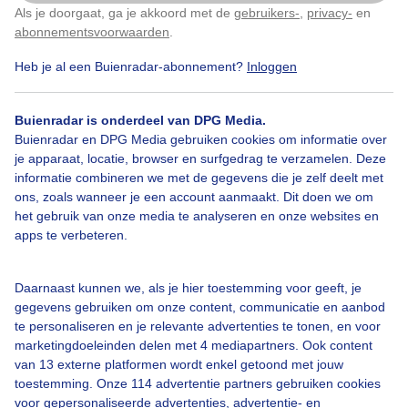
Als je doorgaat, ga je akkoord met de
gebruikers-
,
privacy-
en
Klik
hier
om dit aan te passen
abonnementsvoorwaarden
.
Heb je al een Buienradar-abonnement?
Inloggen
Lente
Zon
Wolken
Buienradar is onderdeel van DPG Media.
Buienradar en DPG Media gebruiken cookies om informatie over
je apparaat, locatie, browser en surfgedrag te verzamelen. Deze
Bekijk slideshow
informatie combineren we met de gegevens die je zelf deelt met
ons, zoals wanneer je een account aanmaakt. Dit doen we om
het gebruik van onze media te analyseren en onze websites en
apps te verbeteren.
Een moment geduld aub...
Daarnaast kunnen we, als je hier toestemming voor geeft, je
gegevens gebruiken om onze content, communicatie en aanbod
te personaliseren en je relevante advertenties te tonen, en voor
marketingdoeleinden delen met 4 mediapartners. Ook content
van 13 externe platformen wordt enkel getoond met jouw
toestemming. Onze 114 advertentie partners gebruiken cookies
voor gepersonaliseerde advertenties, advertentie- en