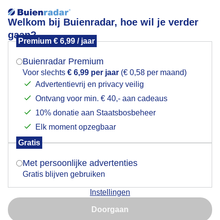
Welkom bij Buienradar, hoe wil je verder
gaan?
Premium € 6,99 / jaar
Mogen we je locatie gebruiken voor het
in de polder
weer?
Buienradar Premium
Voor slechts
€ 6,99 per jaar
(€ 0,58 per maand)
Advertentievrij en privacy veilig
Ontvang voor min. € 40,- aan cadeaus
Indien je hier nog geen akkoord op hebt gegeven,
verschijnt er zo een pop-up uit je browser waarin
10% donatie aan Staatsbosbeheer
deze toestemming gevraagd wordt.
Elk moment opzegbaar
Gratis
Is goed, toon de popup
Met persoonlijke advertenties
Gratis blijven gebruiken
zonnig blauwe lucht wolken 17 gr in de polder met
Instellingen
zicht op het dorp
Nu niet, misschien later
Doorgaan
Door: Piet Grim
Gemaakt: 09-06-2026, 18x bekeken
Gebruik je Safari en wil je niet elke dag deze pop-up zien?