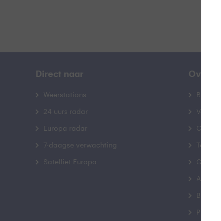
Direct naar
Over B
Weerstations
Bedrij
24 uurs radar
Veelge
Europa radar
Contac
7-daagse verwachting
Toegank
Satelliet Europa
Gebrui
Advert
Buienr
Privacy