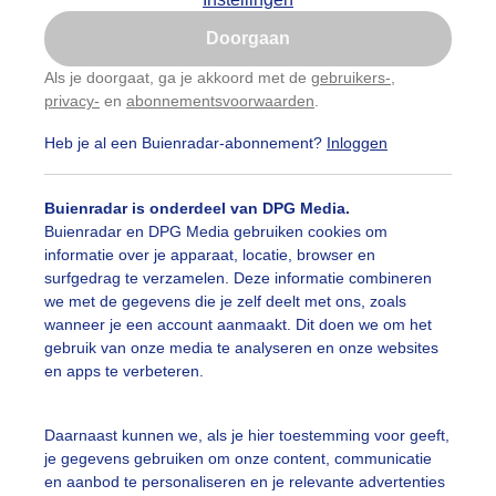
Is goed, toon de popup
Doorgaan
Nu niet, misschien later
Als je doorgaat, ga je akkoord met de
gebruikers-
,
privacy-
en
abonnementsvoorwaarden
.
Gebruik je Safari en wil je niet elke dag deze pop-up
zien?
Heb je al een Buienradar-abonnement?
Inloggen
Klik
hier
om dit aan te passen
Buienradar is onderdeel van DPG Media.
Buienradar en DPG Media gebruiken cookies om
informatie over je apparaat, locatie, browser en
surfgedrag te verzamelen. Deze informatie combineren
we met de gegevens die je zelf deelt met ons, zoals
r: Nely V Frankenhuijzen
Gemaakt: 09-06-2026, 16x bekeken
wanneer je een account aanmaakt. Dit doen we om het
gebruik van onze media te analyseren en onze websites
en apps te verbeteren.
ekijk slideshow
Daarnaast kunnen we, als je hier toestemming voor geeft,
je gegevens gebruiken om onze content, communicatie
en aanbod te personaliseren en je relevante advertenties