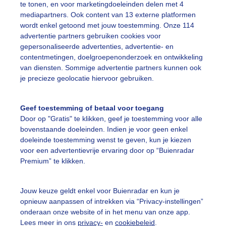
te tonen, en voor marketingdoeleinden delen met 4
mediapartners. Ook content van 13 externe platformen
wordt enkel getoond met jouw toestemming. Onze 114
Een moment geduld
advertentie partners gebruiken cookies voor
gepersonaliseerde advertenties, advertentie- en
contentmetingen, doelgroepenonderzoek en ontwikkeling
van diensten. Sommige advertentie partners kunnen ook
uienradar
Mijn weer
je precieze geolocatie hiervoor gebruiken.
fsgegevens
De Bilt
Geef toestemming of betaal voor toegang
stelde vragen
Door op "Gratis" te klikken, geef je toestemming voor alle
bovenstaande doeleinden. Indien je voor geen enkel
t
doeleinde toestemming wenst te geven, kun je kiezen
elijkheid
voor een advertentievrije ervaring door op “Buienradar
Premium” te klikken.
kersvoorwaarden
eren
Jouw keuze geldt enkel voor Buienradar en kun je
adar Team
opnieuw aanpassen of intrekken via “Privacy-instellingen”
onderaan onze website of in het menu van onze app.
 beleid
Lees meer in ons
privacy-
en
cookiebeleid
.