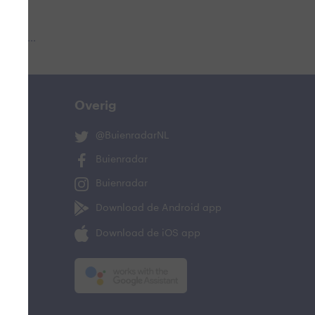
 aub...
Overig
@BuienradarNL
Buienradar
Buienradar
Download de Android app
Download de iOS app