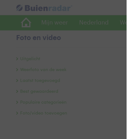
Mijn weer
Nederland
Wereld
Foto en video
B
Uitgelicht
Weerfoto van de week
Laatst toegevoegd
Best gewaardeerd
Populaire categorieën
Foto/video toevoegen