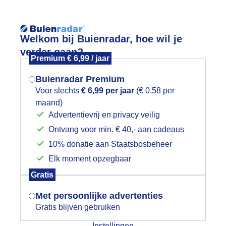
Reisinforma
wijd
Foto en video
Weerzine
Welkom bij Buienradar, hoe wil je
verder gaan?
Premium € 6,99 / jaar
Zoeken in 
Buienradar Premium
Voor slechts
€ 6,99 per jaar
(€ 0,58 per
uienlucht en zonneschijn!
maand)
Mogen we je locatie gebruiken voor
Advertentievrij en privacy veilig
het weer?
Ontvang voor min. € 40,- aan cadeaus
10% donatie aan Staatsbosbeheer
Elk moment opzegbaar
Indien je hier nog geen akkoord op hebt
Gratis
gegeven, verschijnt er zo een pop-up uit
je browser waarin deze toestemming
Met persoonlijke advertenties
gevraagd wordt.
Gratis blijven gebruiken
Instellingen