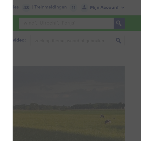
tie:
Files
| Treinmeldingen
Mijn Account
43
11
foto & video: