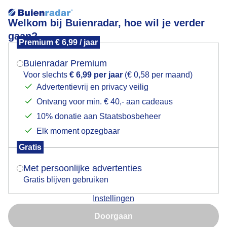
Welkom bij Buienradar, hoe wil je verder
gaan?
Premium € 6,99 / jaar
Mogen we je locatie gebruiken voor het
Lees meer.
weer?
Buienradar Premium
Wolken
Voor slechts
€ 6,99 per jaar
(€ 0,58 per maand)
Advertentievrij en privacy veilig
Ontvang voor min. € 40,- aan cadeaus
Indien je hier nog geen akkoord op hebt gegeven,
verschijnt er zo een pop-up uit je browser waarin
10% donatie aan Staatsbosbeheer
deze toestemming gevraagd wordt.
Elk moment opzegbaar
Gratis
Is goed, toon de popup
Met persoonlijke advertenties
Gratis blijven gebruiken
Instellingen
Nu niet, misschien later
Doorgaan
Gebruik je Safari en wil je niet elke dag deze pop-up zien?