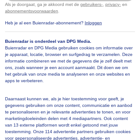
Als je doorgaat, ga je akkoord met de
gebruikers-
,
privacy-
en
Klik
hier
om dit aan te passen
abonnementsvoorwaarden
.
Wolken komen eraan hier bij het graanland in de zon
Heb je al een Buienradar-abonnement?
Inloggen
Door: Joost Mooij
Gemaakt: 09-06-2026, 24x bekeken
Buienradar is onderdeel van DPG Media.
Buienradar en DPG Media gebruiken cookies om informatie over
je apparaat, locatie, browser en surfgedrag te verzamelen. Deze
informatie combineren we met de gegevens die je zelf deelt met
Zon
Wolken
ons, zoals wanneer je een account aanmaakt. Dit doen we om
het gebruik van onze media te analyseren en onze websites en
apps te verbeteren.
Bekijk slideshow
Daarnaast kunnen we, als je hier toestemming voor geeft, je
gegevens gebruiken om onze content, communicatie en aanbod
te personaliseren en je relevante advertenties te tonen, en voor
marketingdoeleinden delen met 4 mediapartners. Ook content
van 13 externe platformen wordt enkel getoond met jouw
Een moment geduld aub...
toestemming. Onze 114 advertentie partners gebruiken cookies
voor gepersonaliseerde advertenties, advertentie- en