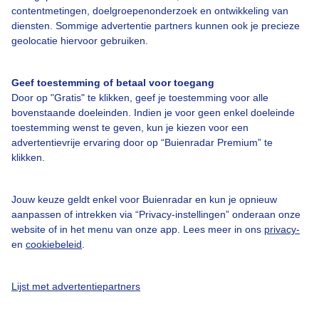
contentmetingen, doelgroepenonderzoek en ontwikkeling van
diensten. Sommige advertentie partners kunnen ook je precieze
geolocatie hiervoor gebruiken.
Geef toestemming of betaal voor toegang
Over Buienradar
Door op "Gratis" te klikken, geef je toestemming voor alle
bovenstaande doeleinden. Indien je voor geen enkel doeleinde
Bedrijfsgegevens
toestemming wenst te geven, kun je kiezen voor een
advertentievrije ervaring door op “Buienradar Premium” te
Veelgestelde vragen
klikken.
Contact
Toegankelijkheid
Jouw keuze geldt enkel voor Buienradar en kun je opnieuw
aanpassen of intrekken via “Privacy-instellingen” onderaan onze
Gebruikersvoorwaarden
website of in het menu van onze app. Lees meer in ons
privacy-
en
cookiebeleid
.
Adverteren
Buienradar Team
Lijst met advertentiepartners
Privacy beleid
Cookie beleid